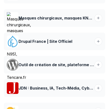
Masques chirurgicaux, masques KN95 (FFP2 / N95), gel hydroalcoolique - Tencare.fr
Drupal France | Site Officiel
Outil de création de site, plateforme de publication et CMS. – WordPress.org Français
JDN : Business, IA, Tech-Média, Cybersécurité, Action publique