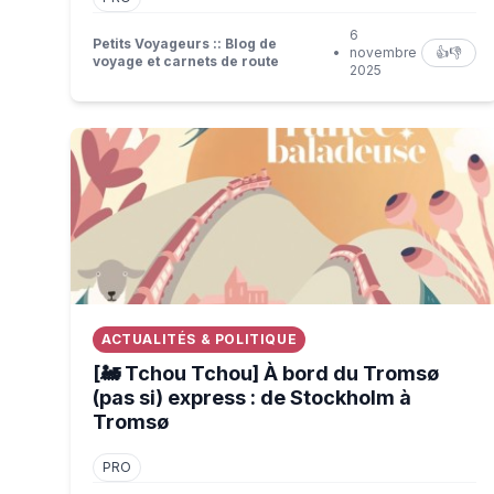
6
Petits Voyageurs :: Blog de
•
novembre
👍
👎
voyage et carnets de route
2025
[🚂 Tchou Tchou] À bord du Tromsø (pas si) expr
ACTUALITÉS & POLITIQUE
[🚂 Tchou Tchou] À bord du Tromsø
(pas si) express : de Stockholm à
Tromsø
PRO