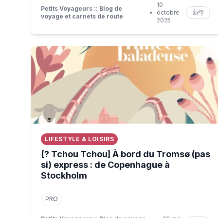
10
Petits Voyageurs :: Blog de
•
octobre
👍
👎
voyage et carnets de route
2025
[? Tchou Tchou] À bord du Tromsø (pas si) expr
LIFESTYLE & LOISIRS
[? Tchou Tchou] À bord du Tromsø (pas
si) express : de Copenhague à
Stockholm
PRO