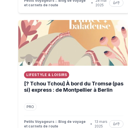
Petits Voyageurs :: Blog de voyage
28 mai
•
👍
👎
et carnets de route
2025
[? Tchou Tchou] À bord du Tromsø (pas si) express
LIFESTYLE & LOISIRS
[? Tchou Tchou] À bord du Tromsø (pas
si) express : de Montpellier à Berlin
PRO
Petits Voyageurs :: Blog de voyage
13 mars
•
👍
👎
et carnets de route
2025