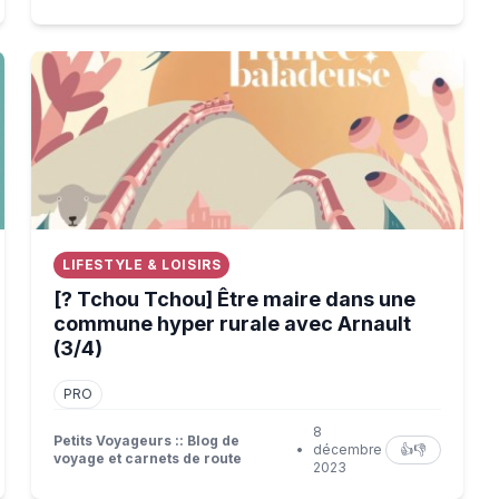
t d'ailleurs en 4 histoires
[? Tchou Tchou] Être maire dans une commune hyper r
LIFESTYLE & LOISIRS
[? Tchou Tchou] Être maire dans une
commune hyper rurale avec Arnault
(3/4)
PRO
8
Petits Voyageurs :: Blog de
•
décembre
👍
👎
voyage et carnets de route
2023