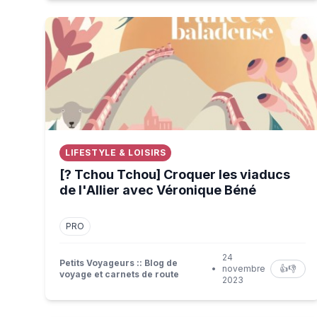
[? Tchou Tchou] Croquer les viaducs de l'Allier 
LIFESTYLE & LOISIRS
[? Tchou Tchou] Croquer les viaducs
de l'Allier avec Véronique Béné
PRO
24
Petits Voyageurs :: Blog de
•
novembre
👍
👎
voyage et carnets de route
2023