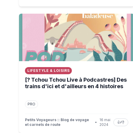
[? Tchou Tchou Live à Podcastres] Des trains d'ici e
LIFESTYLE & LOISIRS
[? Tchou Tchou Live à Podcastres] Des
trains d'ici et d'ailleurs en 4 histoires
PRO
Petits Voyageurs :: Blog de voyage
16 mai
•
👍
👎
et carnets de route
2024