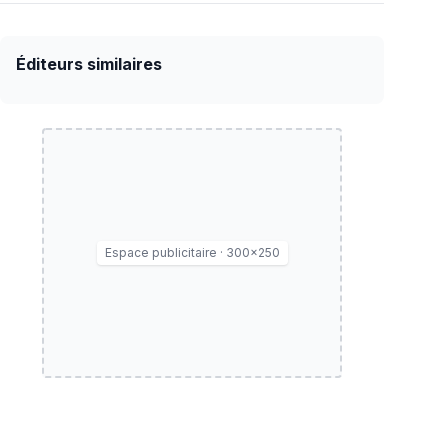
Éditeurs similaires
rdes sur Ciel avec Lucien et Pascal
Espace publicitaire · 300×250