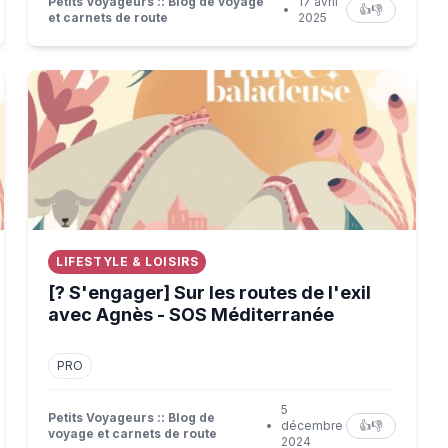
Petits Voyageurs :: Blog de voyage
17 avril
•
👍
👎
et carnets de route
2025
 : de Montpellier à Berlin
[? S'engager] Sur les routes de l'exil avec Agnès - SO
LIFESTYLE & LOISIRS
[? S'engager] Sur les routes de l'exil
avec Agnès - SOS Méditerranée
PRO
5
Petits Voyageurs :: Blog de
•
décembre
👍
👎
voyage et carnets de route
2024