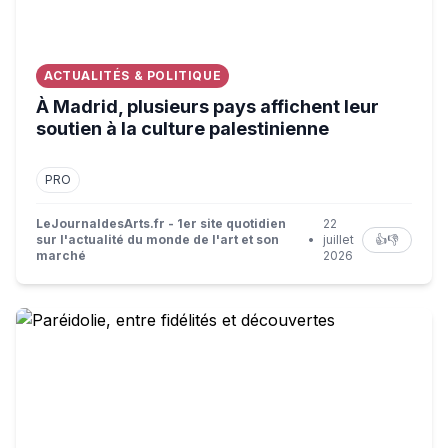
ACTUALITÉS & POLITIQUE
À Madrid, plusieurs pays affichent leur
soutien à la culture palestinienne
PRO
LeJournaldesArts.fr - 1er site quotidien
22
sur l'actualité du monde de l'art et son
•
juillet
👍
👎
marché
2026
Paréidolie, entre fidélités et découvertes