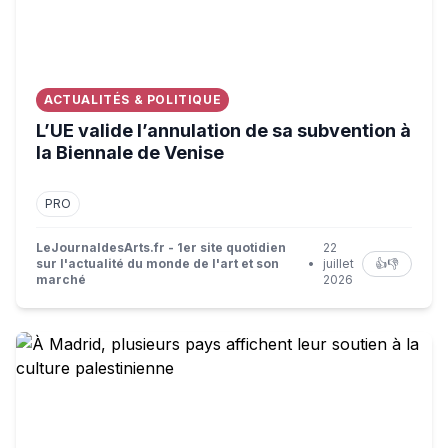
ACTUALITÉS & POLITIQUE
L’UE valide l’annulation de sa subvention à
la Biennale de Venise
PRO
LeJournaldesArts.fr - 1er site quotidien
22
sur l'actualité du monde de l'art et son
•
juillet
👍
👎
marché
2026
À Madrid, plusieurs pays affichent leur soutien à la cultu