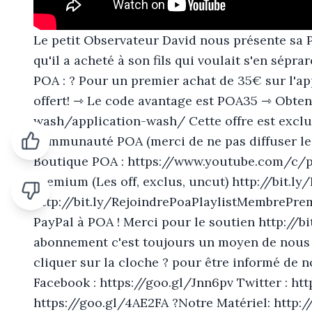
Le petit Observateur David nous présente sa 
qu'il a acheté à son fils qui voulait s'en sép
POA : ? Pour un premier achat de 35€ sur l'a
offert! ⇾ Le code avantage est POA35 ⇾ Obteni
wash/application-wash/ Cette offre est excl
communauté POA (merci de ne pas diffuser l
Boutique POA : https://www.youtube.com/c/po
Premium (Les off, exclus, uncut) http://bit
http://bit.ly/RejoindrePoaPlaylistMembrePremi
PayPal à POA ! Merci pour le soutien http://
abonnement c'est toujours un moyen de nous a
cliquer sur la cloche ? pour être informé de 
Facebook : https://goo.gl/Jnn6pv Twitter : ht
https://goo.gl/4AE2FA ?Notre Matériel: http:/