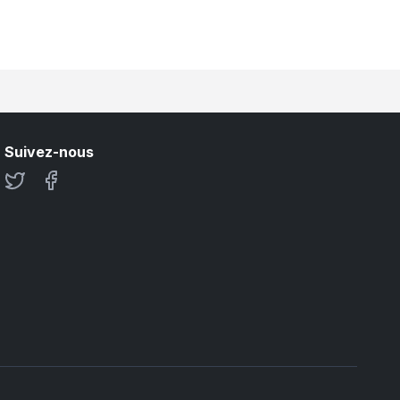
nd Finance
•
👍
👎
Bloomberg Markets and Finance
•
Suivez-nous