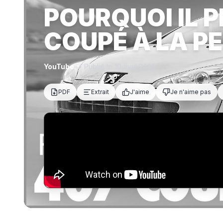
POURQUOI IL P
COUPÉ À LA P
YouTube
• Publié le 10 avril 2025
PDF
Extrait
J'aime
Je n'aime pas