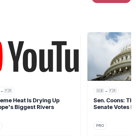
almost ruined him | Exclusive Interview
 Heat Is Drying Up Europe's Biggest Rivers
Sen. Coons: Think W
 → 🇫🇷
🇬🇧 → 🇫🇷
reme Heat Is Drying Up
Sen. Coons: Th
ope's Biggest Rivers
Senate Votes D
PRO