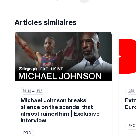
Articles similaires
Michael Johnson breaks silence on the scandal that 
Extreme
🇬🇧 → 🇫🇷
🇬🇧
Michael Johnson breaks
Ext
silence on the scandal that
Eur
almost ruined him | Exclusive
Interview
PRO
PRO