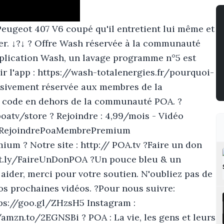
Peugeot 407 V6 coupé qu'il entretient lui même et
rarer. ↓?↓ ? Offre Wash réservée à la communauté
pplication Wash, un lavage programme n°5 est
r l'app : https://wash-totalenergies.fr/pourquoi-
usivement réservée aux membres de la
e code en dehors de la communauté POA. ?
atv/store ? Rejoindre : 4,99/mois - Vidéo
.ly/RejoindrePoaMembrePremium
um ? Notre site : http:// POA.tv ?Faire un don
bit.ly/FaireUnDonPOA ?Un pouce bleu & un
ider, merci pour votre soutien. N'oubliez pas de
nos prochaines vidéos. ?Pour nous suivre:
tps://goo.gl/ZHzsH5 Instagram :
/amzn.to/2EGNSBi ? POA : La vie, les gens et leurs