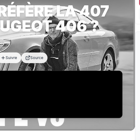
RÉFÈRE LA 407
EUGEOT 406 ?
Suivre
Source