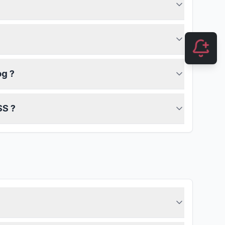
og ?
SS ?