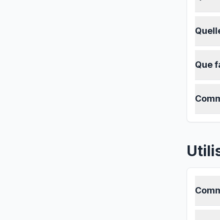
Quelle
Que fa
Comme
Util
Comme