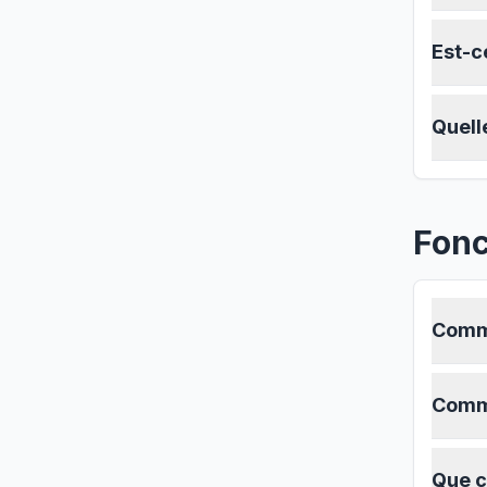
Est-ce
Quelle
Fonc
Comme
Comme
Que c