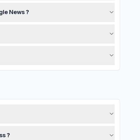
ogle News ?
ss ?