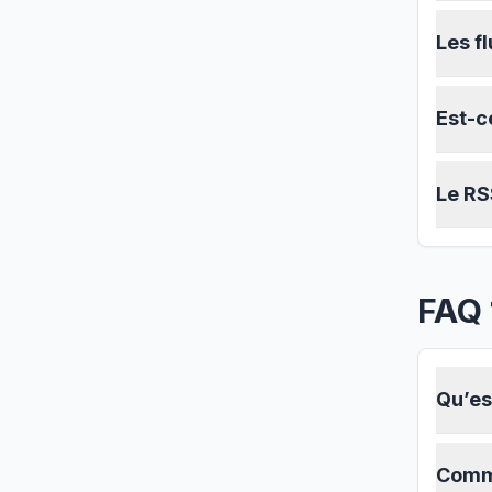
Les f
Est-c
Le RS
FAQ 
Qu’es
Comme