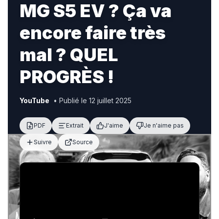
MG S5 EV ? Ça va
encore faire très
mal ? QUEL
PROGRÈS !
YouTube
• Publié le 12 juillet 2025
PDF
Extrait
J'aime
Je n'aime pas
Suivre
Source