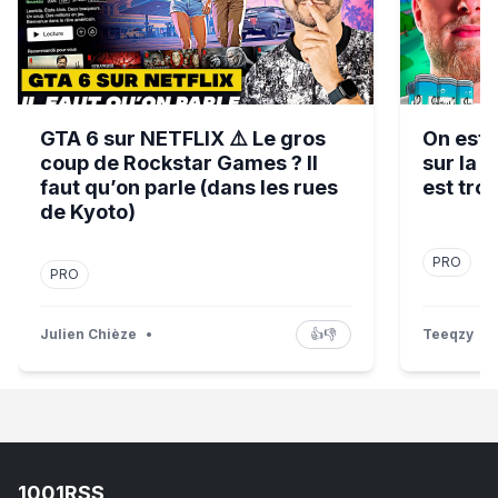
GTA 6 sur NETFLIX ⚠️ Le gros
On est
coup de Rockstar Games ? Il
sur la 
faut qu’on parle (dans les rues
est tro
de Kyoto)
PRO
PRO
Julien Chièze
•
👍
👎
Teeqzy
•
1001RSS