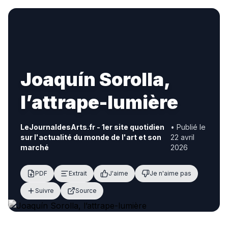
Joaquín Sorolla,
l’attrape-lumière
LeJournaldesArts.fr - 1er site quotidien
• Publié le
sur l'actualité du monde de l'art et son
22 avril
marché
2026
PDF
Extrait
J'aime
Je n'aime pas
Suivre
Source