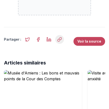
Partager :
Voir la source
Articles similaires
Musée d'Amiens : Les bons et mauvais points de la Cou
Visite au m