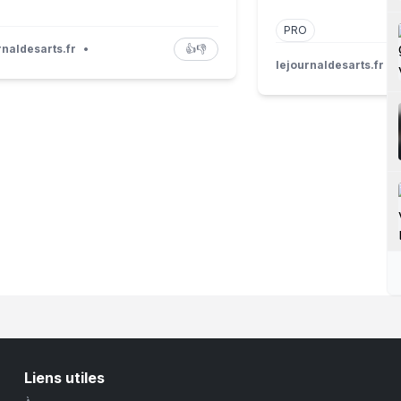
PRO
rnaldesarts.fr
•
👍
👎
lejournaldesarts.fr
•
Liens utiles