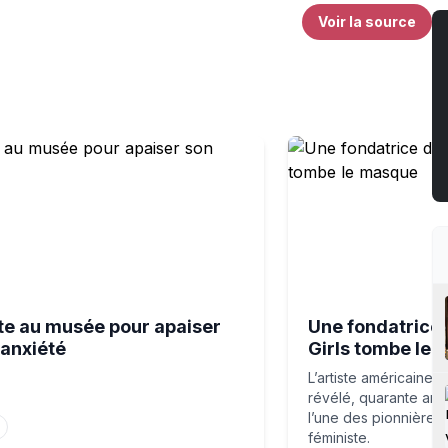
Voir la source
 Cour des Comptes
au musée pour apaiser son anxiété
Une fondatrice des G
ite au musée pour apaiser
Une fondatrice 
 anxiété
Girls tombe le
L’artiste américaine 
révélé, quarante ans 
l’une des pionnières 
féministe.