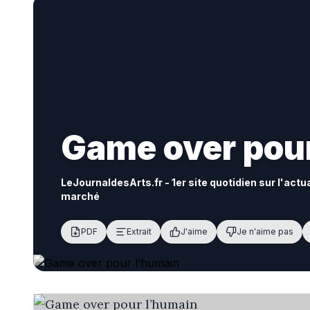
Game over pou
LeJournaldesArts.fr - 1er site quotidien sur l'actu
marché
PDF
Extrait
J'aime
Je n'aime pas