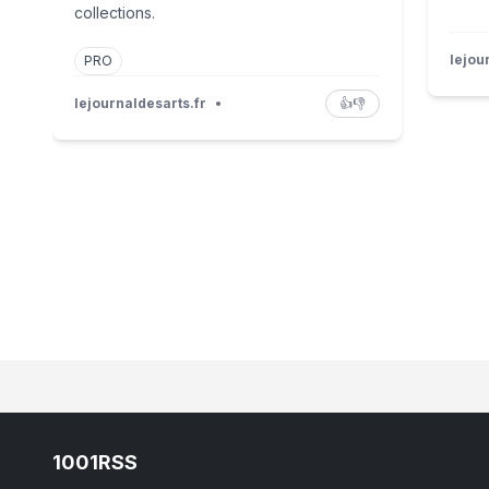
collections.
lejou
PRO
lejournaldesarts.fr
•
👍
👎
1001RSS