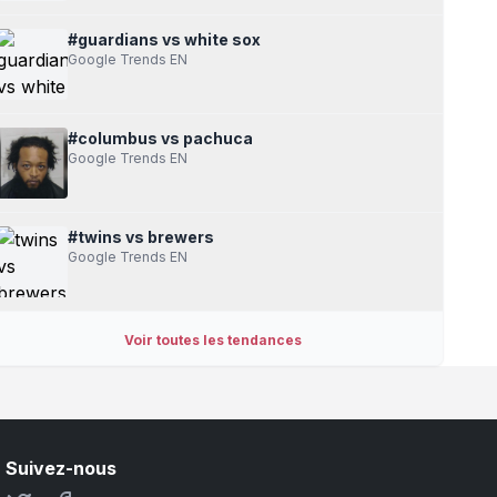
#guardians vs white sox
PRO
Google Trends EN
👍
👎
lejournaldesarts.fr
•
#columbus vs pachuca
Google Trends EN
#twins vs brewers
Google Trends EN
Voir toutes les tendances
Suivez-nous