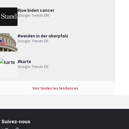
plus tard, avoir été
Ancien ministre de la Culture du
de ce collectif
gouvernement Brown, Andy Burnham
#joe biden cancer
succédé à Keir Starmer à Downing St
Google Trends EN
PRO
#weiden in der oberpfalz
👍
👎
lejournaldesarts.fr
•
Google Trends DE
#karte
Google Trends DE
Voir toutes les tendances
Suivez-nous