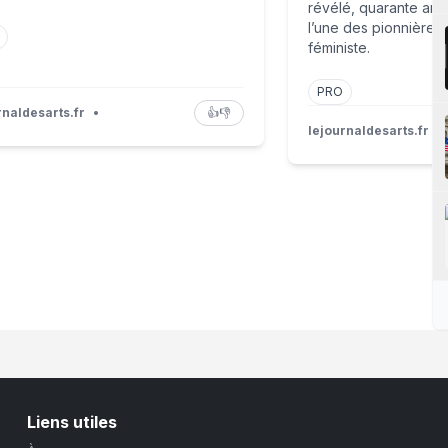
révélé, quarante ans 
l’une des pionnières 
féministe.
PRO
rnaldesarts.fr
•
👍
👎
lejournaldesarts.fr
•
Liens utiles