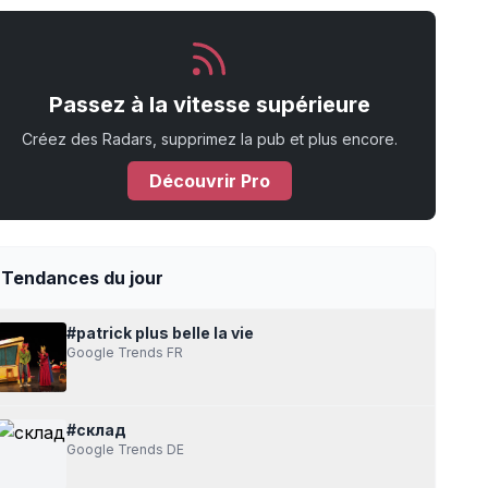
Passez à la vitesse supérieure
Créez des Radars, supprimez la pub et plus encore.
Découvrir Pro
uerrilla Girls tombe le masque
Ce Premier ministre britannique qui
Tendances du jour
#patrick plus belle la vie
Google Trends FR
des Guerrilla
Ce Premier ministre
#склад
 masque
britannique qui vient de la
Google Trends DE
Culture
Joyce Kozloff a