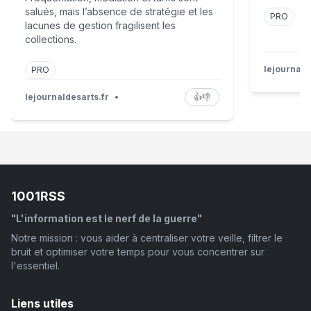
salués, mais l’absence de stratégie et les
PRO
lacunes de gestion fragilisent les
collections.
lejournald
PRO
lejournaldesarts.fr
•
👍
👎
1001RSS
"L'information est le nerf de la guerre"
Notre mission : vous aider à centraliser votre veille, filtrer le
bruit et optimiser votre temps pour vous concentrer sur
l'essentiel.
Liens utiles