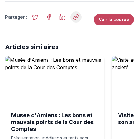
Partager :
Voir la source
Articles similaires
Musée d'Amiens : Les bons et mauvais points de la Cou
Visite au m
Musée d'Amiens : Les bons et
Visite 
mauvais points de la Cour des
son anx
Comptes
Fréquentation, médiation et tarifs sont