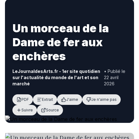
Un morceau de la
Dame de fer aux
enchères
LeJournaldesArts.fr - 1er site quotidien
• Publié le
sur l'actualité du monde de l'art et son
22 avril
marché
2026
PDF
Extrait
J'aime
Je n'aime pas
Suivre
Source