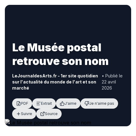
Le Musée postal
retrouve son nom
LeJournaldesArts.fr - 1er site quotidien
• Publié le
sur l'actualité du monde de l'art et son
22 avril
marché
2026
PDF
Extrait
J'aime
Je n'aime pas
Suivre
Source