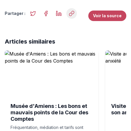
Partager :
Voir la source
Articles similaires
Musée d'Amiens : Les bons et mauvais points de la Cou
Visite au m
Musée d'Amiens : Les bons et
Visite 
mauvais points de la Cour des
son anx
Comptes
Fréquentation, médiation et tarifs sont