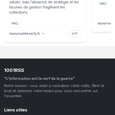
salués, mais l’absence de stratégie et les
PRO
lacunes de gestion fragilisent les
collections.
lejournald
PRO
lejournaldesarts.fr
•
👍
👎
1001RSS
"L'information est le nerf de la guerre"
Notre mission : vous aider à centraliser votre veille, filtrer le
bruit et optimiser votre temps pour vous concentrer sur
l'essentiel.
Liens utiles