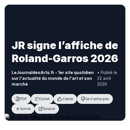
JR signe l’affiche de
Roland-Garros 2026
LeJournaldesArts.fr - 1er site quotidien
• Publié le
sur l'actualité du monde de l'art et son
22 avril
marché
2026
PDF
Extrait
J'aime
Je n'aime pas
Suivre
Source