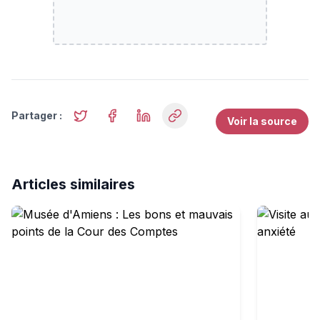
Partager :
Voir la source
Articles similaires
Musée d'Amiens : Les bons et mauvais points de la Cou
Visite au m