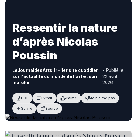
Ressentir la nature
d’après Nicolas
Poussin
LeJournaldesArts.fr - 1er site quotidien
• Publié le
sur l'actualité du monde de l'art et son
22 avril
marché
2026
PDF
Extrait
J'aime
Je n'aime pas
Suivre
Source