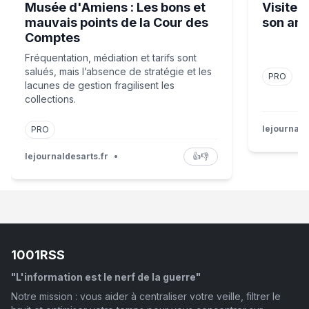
Musée d'Amiens : Les bons et
Visite 
mauvais points de la Cour des
son anx
Comptes
Fréquentation, médiation et tarifs sont
salués, mais l’absence de stratégie et les
PRO
lacunes de gestion fragilisent les
collections.
lejournald
PRO
lejournaldesarts.fr
•
👍
👎
1001RSS
"L'information est le nerf de la guerre"
Notre mission : vous aider à centraliser votre veille, filtrer le