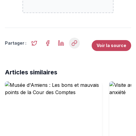
Partager :
Voir la source
Articles similaires
Musée d'Amiens : Les bons et mauvais points de la Cou
Visite au m