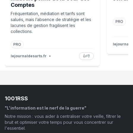
Comptes
Fréquentation, médiation et tarifs sont
salués, mais l’absence de stratégie et les
PRO
lacunes de gestion fragilisent les
collections.
lejournald
PRO
lejournaldesarts.fr
•
👍
👎
1001RSS
"L'information est le nerf de la guerre"
Notre mission : vous aider à centraliser votre veille, filtrer le
bruit et optimiser votre temps pour vous concentrer sur
l'essentiel.