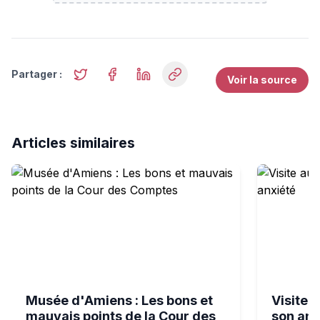
Partager :
Voir la source
Articles similaires
Musée d'Amiens : Les bons et mauvais points de la Cou
Visite au m
Musée d'Amiens : Les bons et
Visite 
mauvais points de la Cour des
son anx