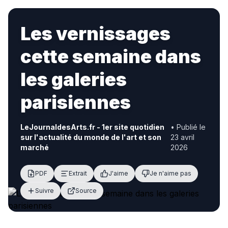
Les vernissages
cette semaine dans
les galeries
parisiennes
LeJournaldesArts.fr - 1er site quotidien
• Publié le
sur l'actualité du monde de l'art et son
23 avril
marché
2026
PDF
Extrait
J'aime
Je n'aime pas
Suivre
Source