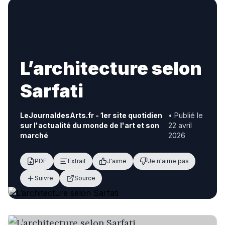
L’architecture selon
Sarfati
LeJournaldesArts.fr - 1er site quotidien
• Publié le
sur l'actualité du monde de l'art et son
22 avril
marché
2026
PDF
Extrait
J'aime
Je n'aime pas
Suivre
Source