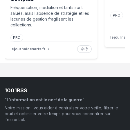
Fréquentation, médiation et tarifs sont
salués, mais l’absence de stratégie et les
PRO
lacunes de gestion fragilisent les
collections.
lejournald
PRO
lejournaldesarts.fr
•
👍
👎
1001RSS
"L'information est le nerf de la guerre"
Notre mission : vous aider à centraliser votre veille, filtrer le
bruit et optimiser votre temps pour vous concentrer sur
l'essentiel.