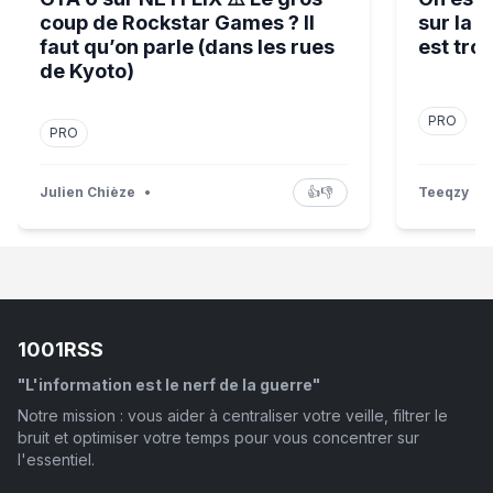
coup de Rockstar Games ? Il
sur la 
faut qu’on parle (dans les rues
est tro
de Kyoto)
PRO
PRO
Julien Chièze
•
👍
👎
Teeqzy
•
1001RSS
"L'information est le nerf de la guerre"
Notre mission : vous aider à centraliser votre veille, filtrer le
bruit et optimiser votre temps pour vous concentrer sur
l'essentiel.