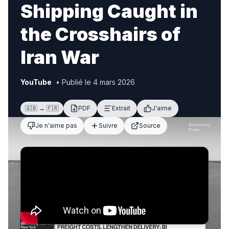
Shipping Caught in
the Crosshairs of
Iran War
YouTube
• Publié le 4 mars 2026
🇬🇧 → 🇫🇷
PDF
Extrait
J'aime
Je n'aime pas
Suivre
Source