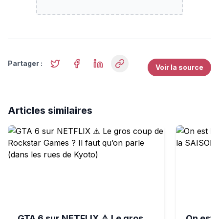
Partager :
Voir la source
Articles similaires
GTA 6 sur NETFLIX ⚠️ Le gros coup de Rockstar Games ? 
On est ENF
GTA 6 sur NETFLIX ⚠️ Le gros
On est