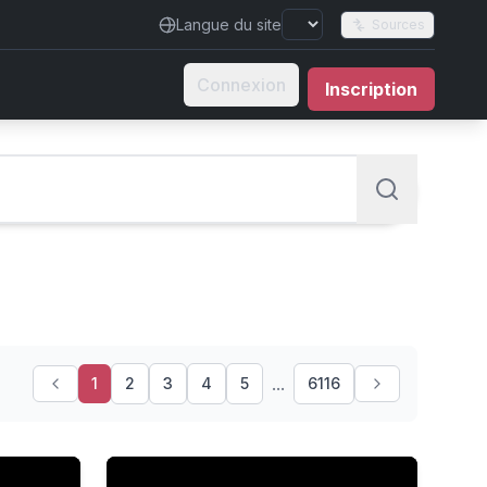
Langue du site
Sources
Connexion
Inscription
...
1
2
3
4
5
6116
e, mauvais signe ?
Doctor's Harsh Warning To Alcoholic Patient