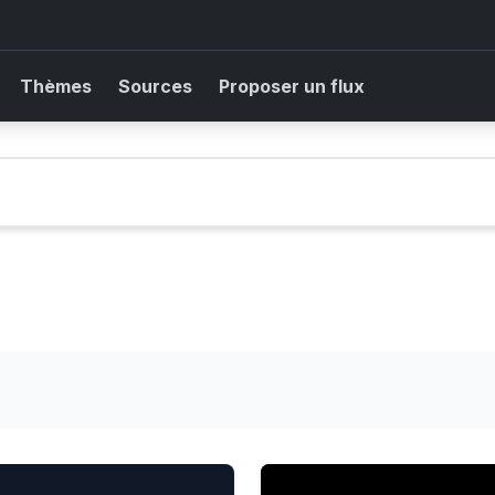
Thèmes
Sources
Proposer un flux
illers
Être triste après une ruptur