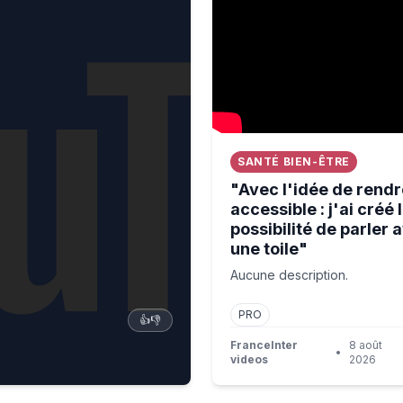
SANTÉ BIEN-ÊTRE
"Avec l'idée de rendre
accessible : j'ai créé 
possibilité de parler 
une toile"
Aucune description.
PRO
👍
👎
FranceInter
8 août
•
videos
2026