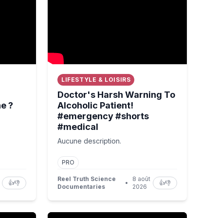
LIFESTYLE & LOISIRS
Doctor's Harsh Warning To
e ?
Alcoholic Patient!
#emergency #shorts
#medical
Aucune description.
PRO
Reel Truth Science
8 août
👍
👎
•
👍
👎
Documentaries
2026
ccessible : j'ai créé la possibilité de parler avec une toile"
‘We weren’t able to pay the athletes; that wa