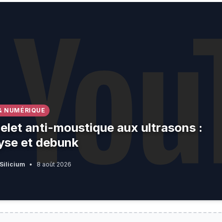
anti-moustique aux ultrasons : analyse et debunk
& NUMÉRIQUE
elet anti-moustique aux ultrasons :
yse et debunk
Silicium
•
8 août 2026