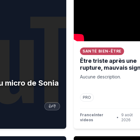
SANTÉ BIEN-ÊTRE
Être triste après une
rupture, mauvais sign
Aucune description.
au micro de Sonia
PRO
👍
👎
FranceInter
9 août
•
videos
2026
"Avec l'idée de rendre l'art a