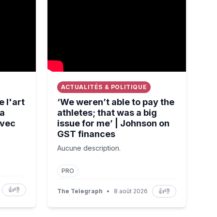
ACTUALITÉS & POLITIQUE
 l'art
‘We weren’t able to pay the
la
athletes; that was a big
avec
issue for me’ | Johnson on
GST finances
Aucune description.
PRO
👍
👎
The Telegraph
•
8 août 2026
👍
👎