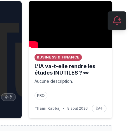
L’IA va-t-elle rendre les études INUTILES ? 👀
BUSINESS & FINANCE
L’IA va-t-elle rendre les
études INUTILES ? 👀
Aucune description.
PRO
👍
👎
Thami Kabbaj
•
8 août 2026
👍
👎