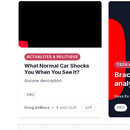
What Normal Car Shocks You When You See It?
Bracelet 
ACTUALITÉS & POLITIQUE
TECH 
What Normal Car Shocks
You When You See It?
Brac
Aucune description.
anal
PRO
Deus Ex 
Doug DeMuro
•
8 août 2026
👍
👎
PRO