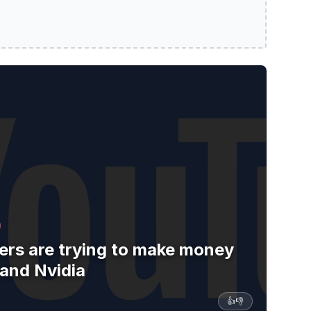
ing to make money off of Microsoft and Nvidia
ers are trying to make money
 and Nvidia
👍
👎