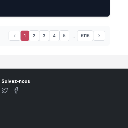
...
1
2
3
4
5
6116
Suivez-nous