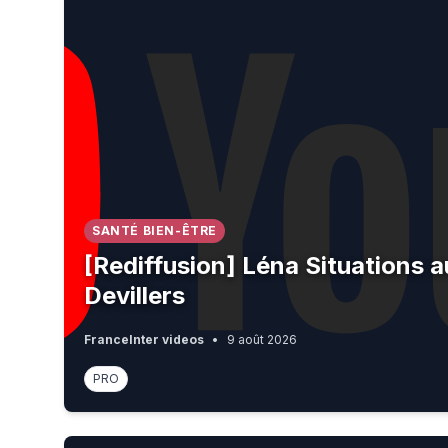
SANTÉ BIEN-ÊTRE
[Rediffusion] Léna Situations 
Devillers
FranceInter videos
•
9 août 2026
PRO
Job is... 😭