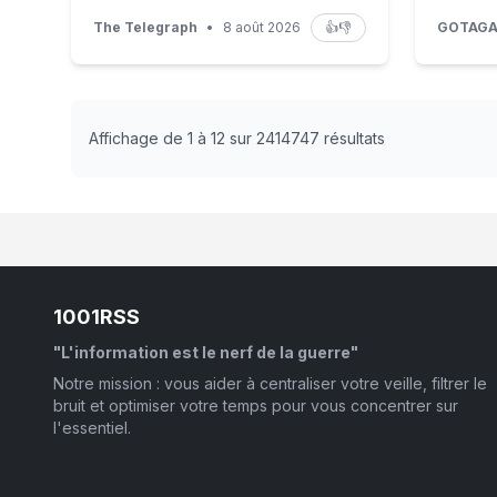
The Telegraph
•
8 août 2026
👍
👎
GOTAG
Affichage de 1 à 12 sur 2414747 résultats
1001RSS
"L'information est le nerf de la guerre"
Notre mission : vous aider à centraliser votre veille, filtrer le
bruit et optimiser votre temps pour vous concentrer sur
l'essentiel.