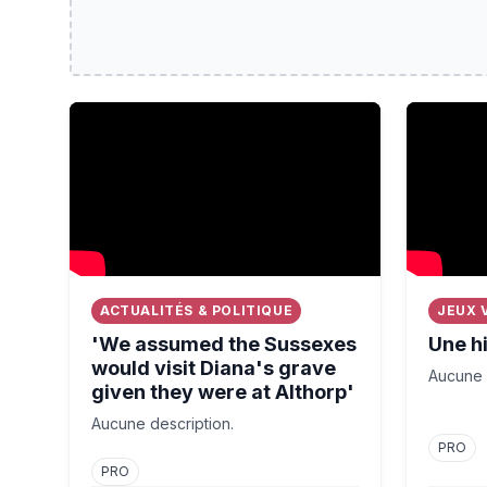
'We assumed the Sussexes would visit Diana's gra
Une histo
ACTUALITÉS & POLITIQUE
JEUX 
'We assumed the Sussexes
Une hi
would visit Diana's grave
Aucune 
given they were at Althorp'
Aucune description.
PRO
PRO