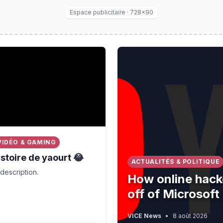
Espace publicitaire · 728×90
ve given they were at Althorp'
ire de yaourt 😂
How online hackers are try
VIDÉO & GAMING
stoire de yaourt 😂
ACTUALITÉS & POLITIQUE
description.
How online hack
off of Microsoft
VICE News
•
8 août 2026