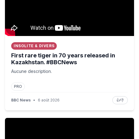
INSOLITE & DIVERS
First rare tiger in 70 years released in
Kazakhstan. #BBCNews
Aucune description.
PRO
BBC News
•
6 août 2026
👍
👎
Iran Nears Strait of Hormuz Shipping Deal, Hackers Tar