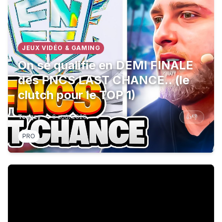
JEUX VIDÉO & GAMING
On se qualifie en DEMI FINALE
des FNCS LAST CHANCE.. (le
clutch pour le TOP 1)
Teeqzy
•
6 août 2026
👍
👎
PRO
USA: Progressive Democrat beats establishment candida