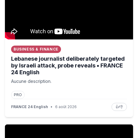
BUSINESS & FINANCE
Lebanese journalist deliberately targeted
by Israeli attack, probe reveals • FRANCE
24 English
Aucune description.
PRO
FRANCE 24 English
•
6 août 2026
👍
👎
First rare tiger in 70 years released in Kazakhstan. #B