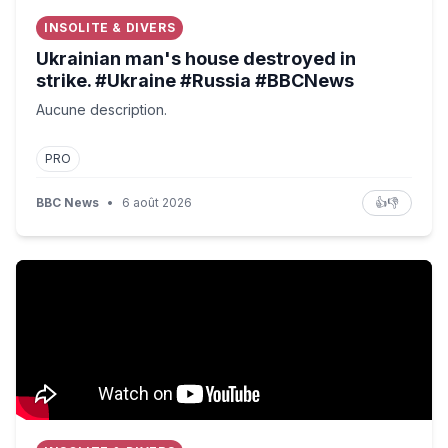
INSOLITE & DIVERS
Ukrainian man's house destroyed in
strike. #Ukraine #Russia #BBCNews
Aucune description.
PRO
BBC News
•
6 août 2026
👍
👎
L'Art de la Restauration - À la française - TVL