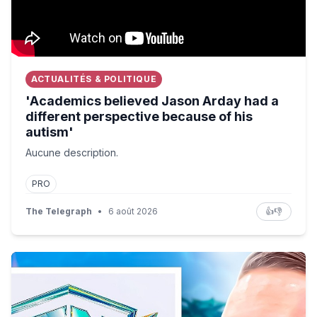
ACTUALITÉS & POLITIQUE
'Academics believed Jason Arday had a
different perspective because of his
autism'
Aucune description.
PRO
The Telegraph
•
6 août 2026
👍
👎
On se qualifie en DEMI FINALE des FNCS LAST CHANCE..