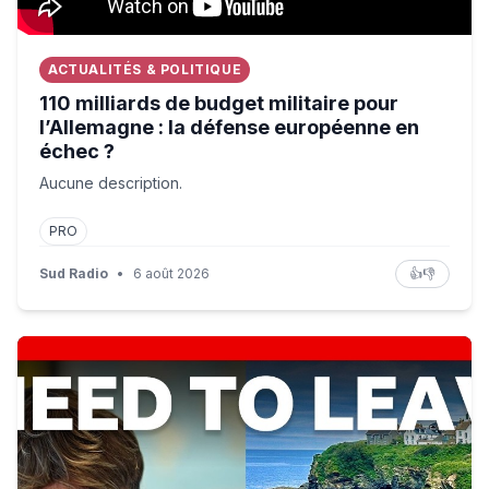
ACTUALITÉS & POLITIQUE
110 milliards de budget militaire pour
l’Allemagne : la défense européenne en
échec ?
Aucune description.
PRO
Sud Radio
•
6 août 2026
👍
👎
This is why young people are leaving Cornwall | BBC N