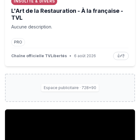
INSOLITE & DIVERS
L'Art de la Restauration - À la française -
TVL
Aucune description.
PRO
Chaîne officielle TVLibertés
•
6 août 2026
👍
👎
Espace publicitaire · 728×90
Des restaurateurs de Villeneuve-Loubet sommés de ferme