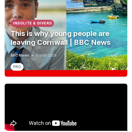
INSOLITE & DIVERS
This is why young people are
leaving Cornwall | BBC News
BBC News
•
6 août 2026
👍
👎
PRO
Ukrainian man's house destroyed in strike. #Ukraine #