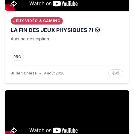
JEUX VIDÉO & GAMING
LA FIN DES JEUX PHYSIQUES ?! 😮
Aucune description.
PRO
Julien Chièze
•
9 août 2026
👍
👎
Hong Kong's Iconic Diners Go Global