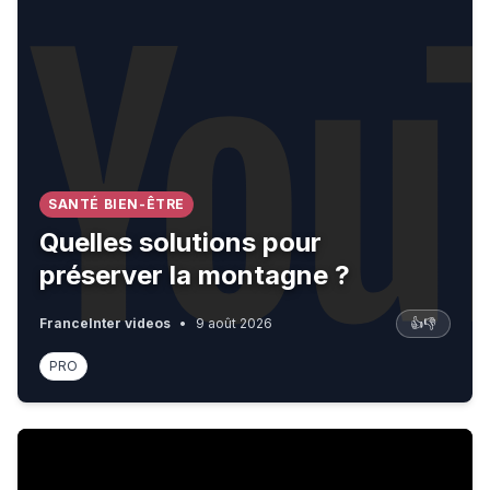
SANTÉ BIEN-ÊTRE
Quelles solutions pour
préserver la montagne ?
FranceInter videos
•
9 août 2026
👍
👎
PRO
Allemagne : des espions marqués par l'Histoire ?