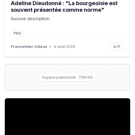
Adeline Dieudonné : "La bourgeoisie est
souvent présentée comme norme"
Aucune description.
PRO
FranceInter videos
•
9 août 2026
👍
👎
Espace publicitaire · 728×90
LA FIN DES JEUX PHYSIQUES ?! 😮