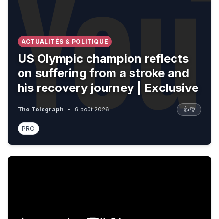
ACTUALITÉS & POLITIQUE
US Olympic champion reflects
on suffering from a stroke and
his recovery journey | Exclusive
The Telegraph
•
9 août 2026
👍
👎
PRO
The UAE Wants to Build Satellites. This Is Its First Big Te