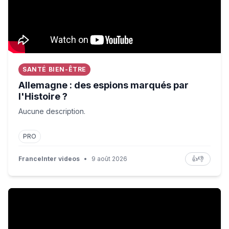
SANTÉ BIEN-ÊTRE
Allemagne : des espions marqués par
l'Histoire ?
Aucune description.
PRO
FranceInter videos
•
9 août 2026
👍
👎
Elon Musk a inventé Google Maps 10 ans avant Google