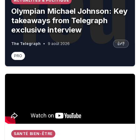
ACTUALITÉS & POLITIQUE
Olympian Michael Johnson: Key
takeaways from Telegraph
exclusive interview
The Telegraph
•
9 août 2026
👍
👎
PRO
Adeline Dieudonné : "La bourgeoisie est souvent prés
SANTÉ BIEN-ÊTRE