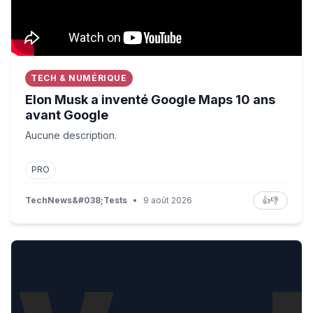
TECH & NUMÉRIQUE
Elon Musk a inventé Google Maps 10 ans
avant Google
Aucune description.
PRO
TechNews&#038;Tests
•
9 août 2026
👍
👎
US Olympic champion reflects on suffering from a stroke