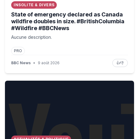
INSOLITE & DIVERS
State of emergency declared as Canada
wildfire doubles in size. #BritishColumbia
#Wildfire #BBCNews
Aucune description.
PRO
BBC News
•
9 août 2026
👍
👎
Olympian Michael Johnson: Key takeaways from Telegrap