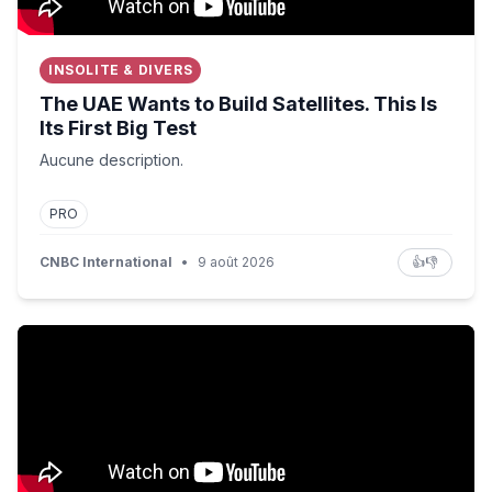
INSOLITE & DIVERS
The UAE Wants to Build Satellites. This Is
Its First Big Test
Aucune description.
PRO
CNBC International
•
9 août 2026
👍
👎
Mina Chan meurt à 26 ans après une violente polémique