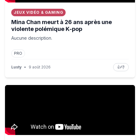
JEUX VIDÉO & GAMING
Mina Chan meurt à 26 ans après une
violente polémique K-pop
Aucune description.
PRO
Lusty
•
9 août 2026
👍
👎
State of emergency declared as Canada wildfire doubles