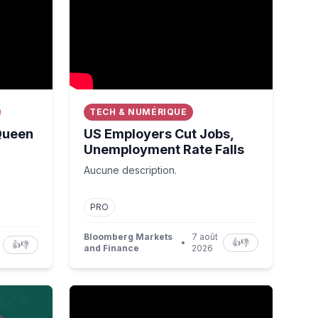
TECH & NUMÉRIQUE
Queen
US Employers Cut Jobs,
Unemployment Rate Falls
Aucune description.
PRO
Bloomberg Markets
7 août
•
👍
👎
👍
👎
and Finance
2026
Faut-il donner plus de pouvoirs à nos maires