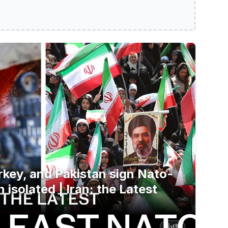
kistan sign Nato-style pact as Iran isolated | Iran: the Lat
rkey, and Pakistan sign Nato-
n isolated | Iran: the Latest
👍
👎