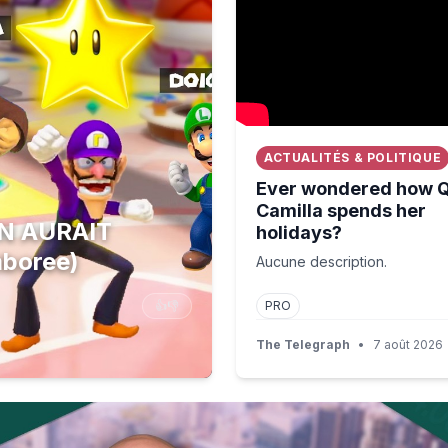
ACTUALITÉS & POLITIQUE
Ever wondered how 
Camilla spends her
N AURAIT
holidays?⁠
mboree)
Aucune description.
👍
👎
PRO
The Telegraph
•
7 août 2026
conflict and armed groups hamper the response'
k Sends Stocks Higher | Open Interest 8/7/2026