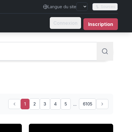
Langue du site
Sources
Connexion
Inscription
...
1
2
3
4
5
6105
anies Test Weapons Faster
'The Sussexes are playing cat and mouse with 