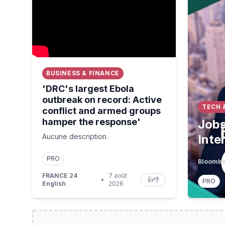
BUSINESS & FINANCE
'DRC's largest Ebola
outbreak on record: Active
TECH 
conflict and armed groups
hamper the response'
Jobs
Aucune description.
Inte
PRO
Bloombe
FRANCE 24
7 août
•
👍
👎
PRO
English
2026