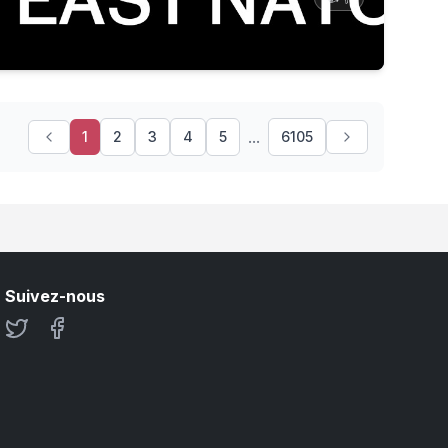
...
1
2
3
4
5
6105
Suivez-nous