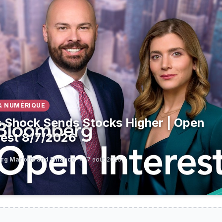
& NUMÉRIQUE
 Shock Sends Stocks Higher | Open
rest 8/7/2026
rg Markets and Finance
•
7 août 2026