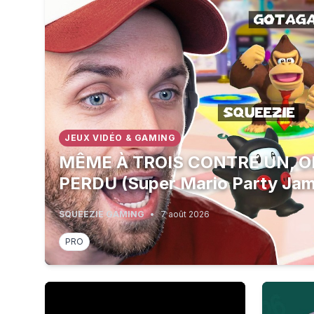
JEUX VIDÉO & GAMING
MÊME À TROIS CONTRE UN, O
PERDU (Super Mario Party Ja
SQUEEZIE GAMING
•
7 août 2026
PRO
'DRC's largest Ebola outbreak on record: Active 
Jobs Shoc