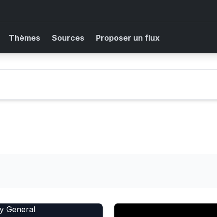
Thèmes
Sources
Proposer un flux
General
US Army Wants to Let Comp