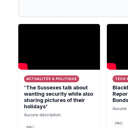
'The Sussexes talk about wanting security while als
BlackRock
ACTUALITÉS & POLITIQUE
TECH 
'The Sussexes talk about
Black
wanting security while also
Repor
sharing pictures of their
Bond
holidays'⁠
Aucune 
Aucune description.
PRO
PRO