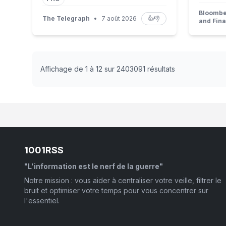
Bloombe
The Telegraph
•
7 août 2026
👍
👎
and Fin
Affichage de 1 à 12 sur 2403091 résultats
1001RSS
"L'information est le nerf de la guerre"
Notre mission : vous aider à centraliser votre veille, filtrer le
bruit et optimiser votre temps pour vous concentrer sur
l'essentiel.