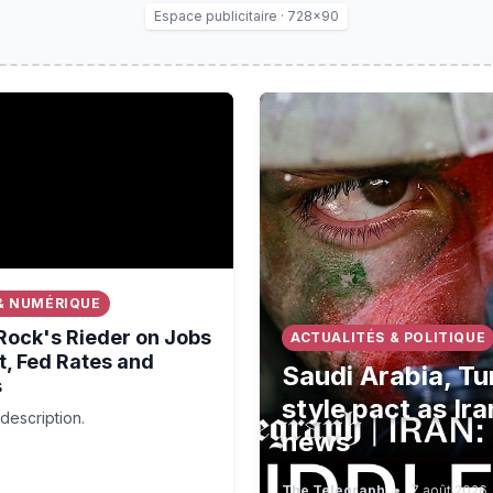
Espace publicitaire · 728×90
o sharing pictures of their holidays'⁠
's Rieder on Jobs Report, Fed Rates and Bonds
Saudi Arabia, Turkey, and Pa
& NUMÉRIQUE
Rock's Rieder on Jobs
ACTUALITÉS & POLITIQUE
t, Fed Rates and
Saudi Arabia, Tu
s
style pact as Ira
description.
news
The Telegraph
•
7 août 2026