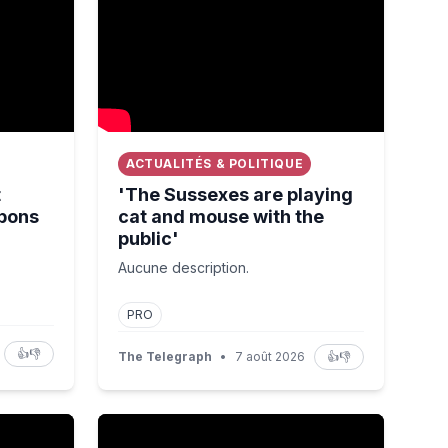
ACTUALITÉS & POLITIQUE
t
'The Sussexes are playing
pons
cat and mouse with the
public'⁠
Aucune description.
PRO
👍
👎
The Telegraph
•
7 août 2026
👍
👎
milla spends her holidays?⁠
US Employers Cut Jobs, Unemployment Rate 