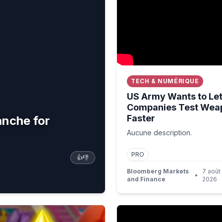
TECH & NUMÉRIQUE
US Army Wants to Le
Companies Test Wea
Faster
anche for
Aucune description.
PRO
👍
👎
Bloomberg Markets
7 août
•
and Finance
2026
Super Mario Party Jamboree)
Ever wondered how Queen Ca