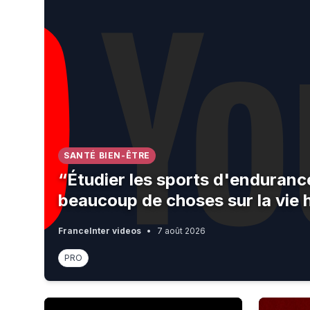
SANTÉ BIEN-ÊTRE
“Étudier les sports d'enduran
beaucoup de choses sur la vie
FranceInter videos
•
7 août 2026
PRO
Racisme : "Dans les discours, on a une parole ass
Why Sanct