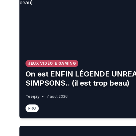
JEUX VIDÉO & GAMING
On est ENFIN LÉGENDE UNREAL
SIMPSONS.. (il est trop beau)
Teeqzy
•
7 août 2026
PRO
“Étudier les sports d'endurance nous apprend be