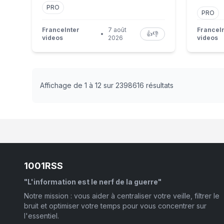
PRO
PRO
FranceInter
7 août
FranceI
•
👍
👎
videos
2026
videos
Affichage de 1 à 12 sur 2398616 résultats
1001RSS
"L'information est le nerf de la guerre"
Notre mission : vous aider à centraliser votre veille, filtrer le
bruit et optimiser votre temps pour vous concentrer sur
l'essentiel.