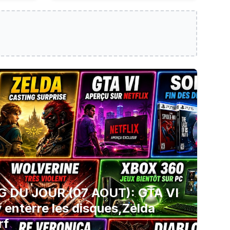
 ?
7 AOUT): GTA VI sur Netflix, Sony enterre les disques
 DU JOUR (07 AOUT): GTA VI
y enterre les disques,Zelda
rf