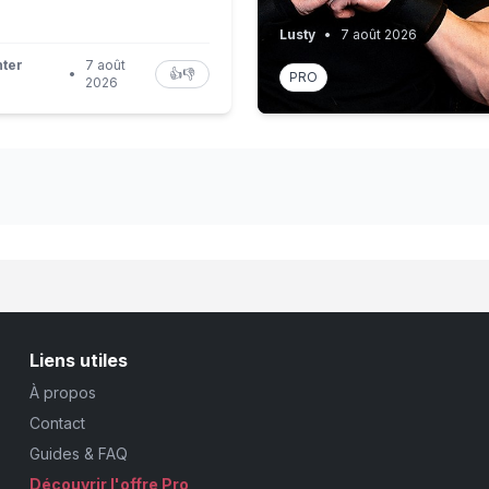
Lusty
•
7 août 2026
nter
7 août
•
👍
👎
PRO
2026
Liens utiles
À propos
Contact
Guides & FAQ
Découvrir l'offre Pro