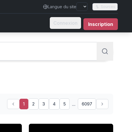
Langue du site
Sources
Connexion
Inscription
...
1
2
3
4
5
6097
Fauci : ses complices français en panique totale !
SPÉCIAL ÉTÉ ☀️ Décrassage Full Body & Rem