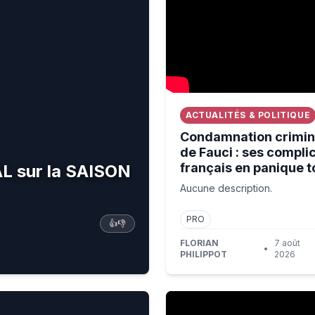
ACTUALITÉS & POLITIQUE
Condamnation crimin
de Fauci : ses compli
français en panique to
 sur la SAISON
Aucune description.
PRO
👍
👎
FLORIAN
7 août
•
PHILIPPOT
2026
aucoup de choses sur la vie humaine”
MARIO ODYSSEY #05 : LE 