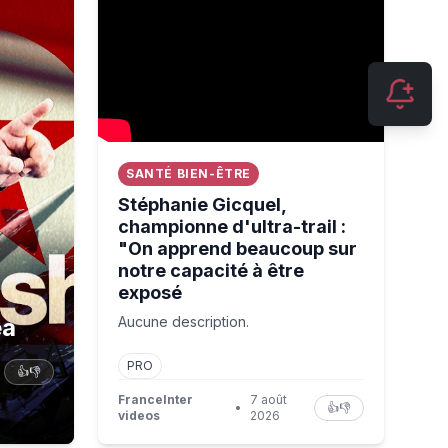
SANTÉ BIEN-ÊTRE
Stéphanie Gicquel,
championne d'ultra-trail :
"On apprend beaucoup sur
notre capacité à être
exposé
ea
Aucune description.
PRO
👍
👎
FranceInter
7 août
•
👍
👎
videos
2026