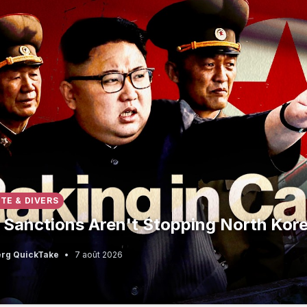
ITE & DIVERS
Sanctions Aren't Stopping North Kor
rg QuickTake
•
7 août 2026