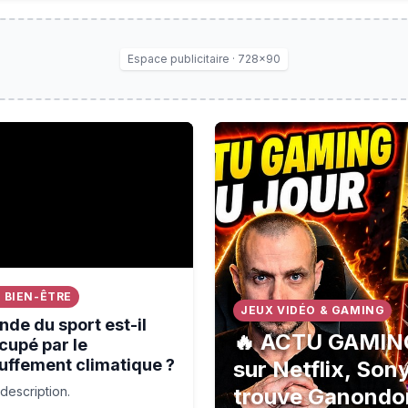
Espace publicitaire · 728×90
du sport est-il préoccupé par le réchauffement climatique
🔥 ACTU GAMING DU JOUR (0
 BIEN-ÊTRE
JEUX VIDÉO & GAMING
de du sport est-il
🔥 ACTU GAMING
cupé par le
uffement climatique ?
sur Netflix, Son
description.
trouve Ganondo