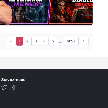
👍
👎
...
1
2
3
4
5
6097
Suivez-nous