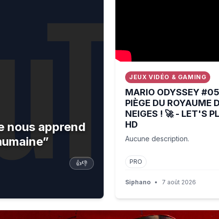
JEUX VIDÉO & GAMING
MARIO ODYSSEY #05 
PIÈGE DU ROYAUME 
NEIGES ! 🚀 - LET'S P
HD
ce nous apprend
 humaine”
Aucune description.
PRO
👍
👎
Siphano
•
7 août 2026
ez décomplexée qui se structure et se banalise"
ions Aren't Stopping North Korea