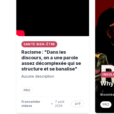
SANTÉ BIEN-ÊTRE
Racisme : "Dans les
discours, on a une parole
assez décomplexée qui se
structure et se banalise"
INSOL
Aucune description.
Why 
PRO
Bloombe
FranceInter
7 août
•
👍
👎
PRO
videos
2026