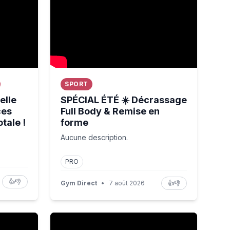
SPORT
elle
SPÉCIAL ÉTÉ ☀️ Décrassage
ces
Full Body & Remise en
tale !
forme
Aucune description.
PRO
👍
👎
Gym Direct
•
7 août 2026
👍
👎
PIÈGE DU ROYAUME DES NEIGES ! 🚀 - LET'S PLAY FR 
Hommage à la plus belle invention du monde 