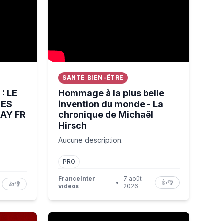
SANTÉ BIEN-ÊTRE
: LE
Hommage à la plus belle
DES
invention du monde - La
LAY FR
chronique de Michaël
Hirsch
Aucune description.
PRO
FranceInter
7 août
•
👍
👎
👍
👎
videos
2026
Stéphanie Gicquel, championne d'ultra-trail 