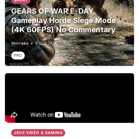
SPORT
GEARS OF WAR E-DAY
Gameplay Horde Siege Mode
(4K 60FPS) No Commentary
Shirrako
•
6 août 2026
👍
👎
PRO
CROSSHAIR PLACEMENT.
JEUX VIDÉO & GAMING