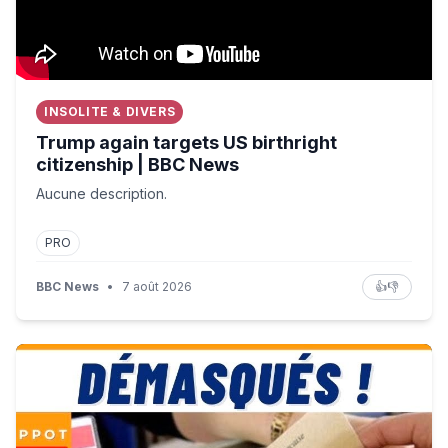
INSOLITE & DIVERS
Trump again targets US birthright
citizenship | BBC News
Aucune description.
PRO
BBC News
•
7 août 2026
👍
👎
« Annulation de l’élection présidentielle ! » : ça y est, Ma