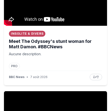
INSOLITE & DIVERS
Meet The Odyssey's stunt woman for
Matt Damon. #BBCNews
Aucune description.
PRO
BBC News
•
7 août 2026
👍
👎
Trump again targets US birthright citizenship | BBC New