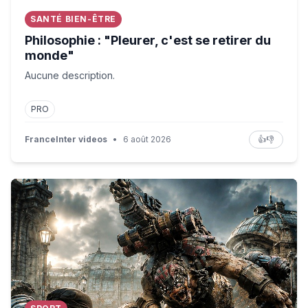
SANTÉ BIEN-ÊTRE
Philosophie : "Pleurer, c'est se retirer du
monde"
Aucune description.
PRO
FranceInter videos
•
6 août 2026
👍
👎
GEARS OF WAR E-DAY Gameplay Horde Siege Mode (