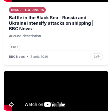
INSOLITE & DIVERS
Battle in the Black Sea - Russia and
Ukraine intensify attacks on shipping |
BBC News
Aucune description.
PRO
BBC News
•
6 août 2026
👍
👎
Philosophie : "Pleurer, c'est se retirer du monde"