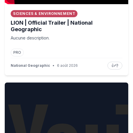
SCIENCES & ENVIRONNEMENT
LION | Official Trailer | National
Geographic
Aucune description.
PRO
National Geographic
•
6 août 2026
👍
👎
GTA 6 EXTENDED LOOK annoncé 🤯 Le GAMEPLAY sur 