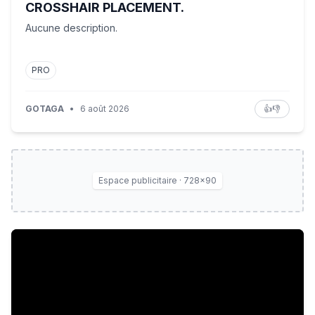
CROSSHAIR PLACEMENT.
Aucune description.
PRO
GOTAGA
•
6 août 2026
👍
👎
Espace publicitaire · 728×90
"Vivre-ensemble" : avons-nous encore quelque chose à 