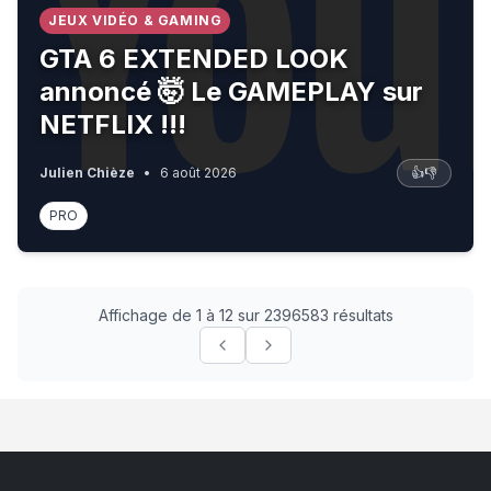
JEUX VIDÉO & GAMING
GTA 6 EXTENDED LOOK
annoncé 🤯 Le GAMEPLAY sur
NETFLIX !!!
Julien Chièze
•
6 août 2026
👍
👎
PRO
Affichage de 1 à 12 sur 2396583 résultats