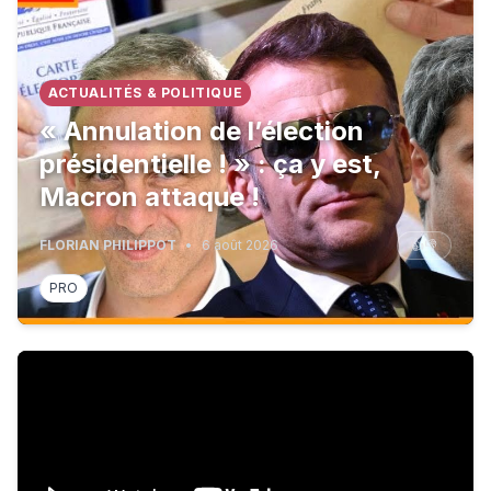
ACTUALITÉS & POLITIQUE
« Annulation de l’élection
présidentielle ! » : ça y est,
Macron attaque !
FLORIAN PHILIPPOT
•
6 août 2026
👍
👎
PRO
Le dossier contredit la presse et prouve que l'ÉLYSÉ