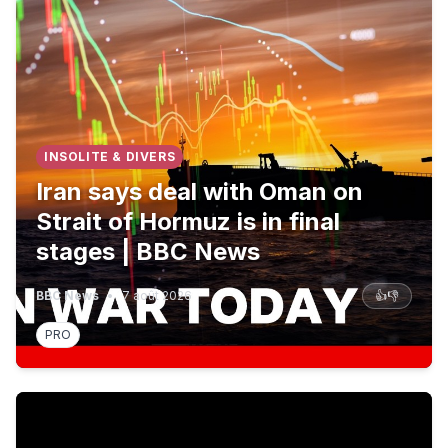
INSOLITE & DIVERS
Iran says deal with Oman on
Strait of Hormuz is in final
stages | BBC News
BBC News
•
7 août 2026
👍
👎
PRO
Meet The Odyssey's stunt woman for Matt Damon. #B