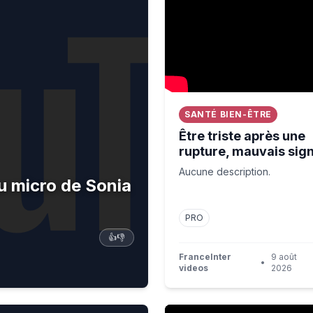
SANTÉ BIEN-ÊTRE
Être triste après une
rupture, mauvais sign
Aucune description.
au micro de Sonia
PRO
👍
👎
FranceInter
9 août
•
videos
2026
"Avec l'idée de rendre l'art a