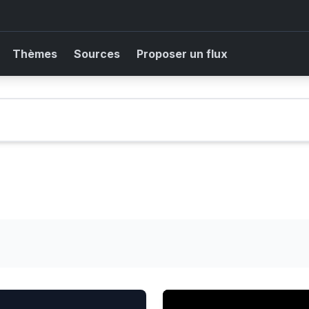
Thèmes
Sources
Proposer un flux
illers
Être triste après une ruptur