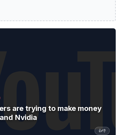
ing to make money off of Microsoft and Nvidia
ers are trying to make money
 and Nvidia
👍
👎