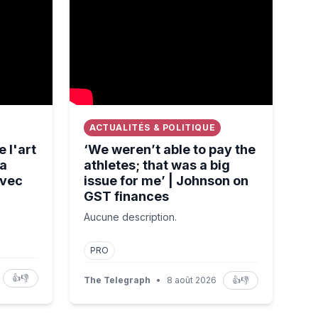
ACTUALITÉS & POLITIQUE
 l'art
‘We weren’t able to pay the
la
athletes; that was a big
avec
issue for me’ | Johnson on
GST finances
Aucune description.
PRO
👍
👎
The Telegraph
•
8 août 2026
👍
👎