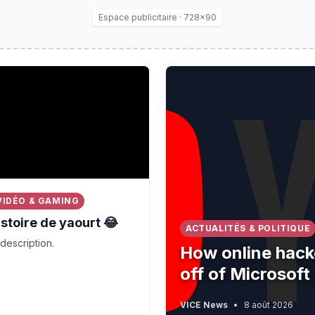
Espace publicitaire · 728×90
ve given they were at Althorp'
ire de yaourt 😂
How online hackers are try
VIDÉO & GAMING
stoire de yaourt 😂
ACTUALITÉS & POLITIQUE
description.
How online hack
off of Microsoft
VICE News
•
8 août 2026