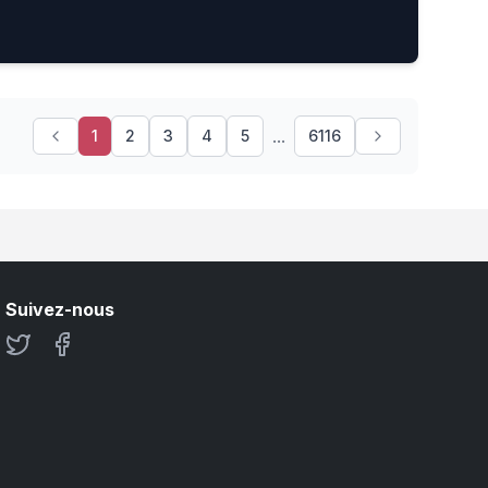
...
1
2
3
4
5
6116
Suivez-nous