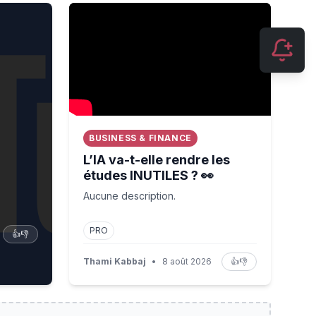
L’IA va-t-elle rendre les études INUTILES ? 👀
BUSINESS & FINANCE
L’IA va-t-elle rendre les
études INUTILES ? 👀
Aucune description.
PRO
👍
👎
Thami Kabbaj
•
8 août 2026
👍
👎