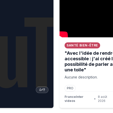
SANTÉ BIEN-ÊTRE
"Avec l'idée de rendre
accessible : j'ai créé 
possibilité de parler 
une toile"
Aucune description.
PRO
👍
👎
FranceInter
8 août
•
videos
2026