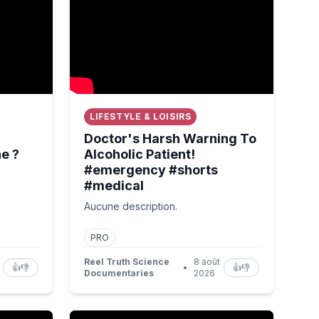
LIFESTYLE & LOISIRS
Doctor's Harsh Warning To
e ?
Alcoholic Patient!
#emergency #shorts
#medical
Aucune description.
PRO
Reel Truth Science
8 août
👍
👎
•
👍
👎
Documentaries
2026
ccessible : j'ai créé la possibilité de parler avec une toile"
‘We weren’t able to pay the athletes; that wa