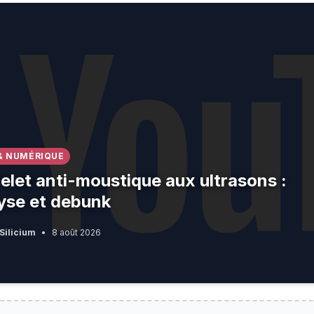
anti-moustique aux ultrasons : analyse et debunk
& NUMÉRIQUE
elet anti-moustique aux ultrasons :
yse et debunk
Silicium
•
8 août 2026