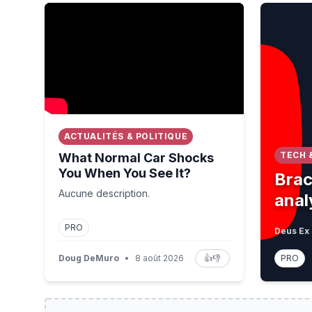
What Normal Car Shocks You When You See It?
Bracelet 
ACTUALITÉS & POLITIQUE
TECH 
What Normal Car Shocks
You When You See It?
Brac
Aucune description.
anal
PRO
Deus Ex 
Doug DeMuro
•
8 août 2026
👍
👎
PRO