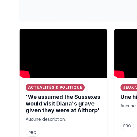
'We assumed the Sussexes would visit Diana's gra
Une histo
ACTUALITÉS & POLITIQUE
JEUX 
'We assumed the Sussexes
Une hi
would visit Diana's grave
Aucune 
given they were at Althorp'
Aucune description.
PRO
PRO