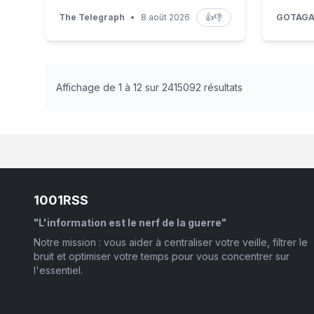
The Telegraph
•
8 août 2026
👍
👎
GOTAG
Affichage de 1 à 12 sur 2415092 résultats
1001RSS
"L'information est le nerf de la guerre"
Notre mission : vous aider à centraliser votre veille, filtrer le
bruit et optimiser votre temps pour vous concentrer sur
l'essentiel.