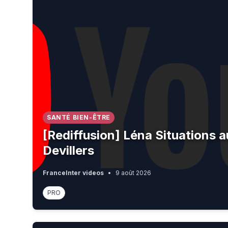
SANTÉ BIEN-ÊTRE
[Rediffusion] Léna Situations 
Devillers
FranceInter videos
•
9 août 2026
PRO
Job is... 😭