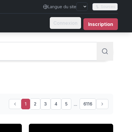
Langue du site
Sources
Connexion
Inscription
...
1
2
3
4
5
6116
e, mauvais signe ?
Doctor's Harsh Warning To Alcoholic Patient