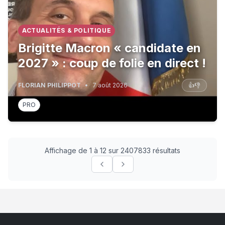
ACTUALITÉS & POLITIQUE
Brigitte Macron « candidate en
2027 » : coup de folie en direct !
FLORIAN PHILIPPOT
•
7 août 2026
👍
👎
PRO
Affichage de 1 à 12 sur 2407833 résultats