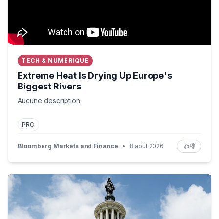
TECH & NUMÉRIQUE
Extreme Heat Is Drying Up Europe's
Biggest Rivers
Aucune description.
PRO
Bloomberg Markets and Finance
•
8 août 2026
👍
👎
Sen. Coons: Think We Can Get Senate Votes Done