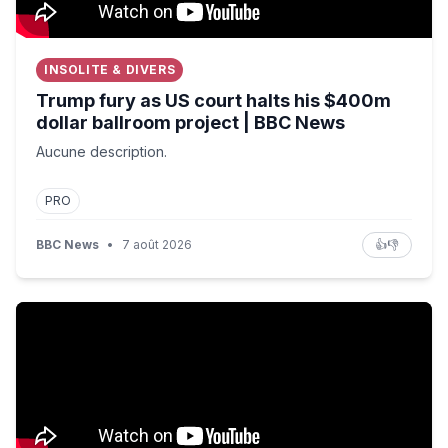
INSOLITE & DIVERS
Trump fury as US court halts his $400m
dollar ballroom project | BBC News
Aucune description.
PRO
BBC News
•
7 août 2026
👍
👎
Republicans will “regret voting” for Blanche, says Sen.