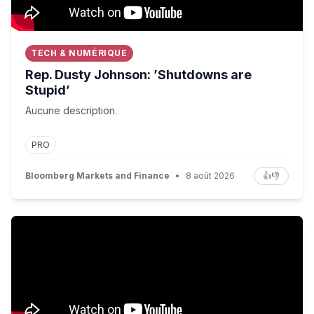
TECH & NUMÉRIQUE
Rep. Dusty Johnson: ’Shutdowns are
Stupid’
Aucune description.
PRO
Bloomberg Markets and Finance
•
8 août 2026
👍
👎
The Rundown: SpaceX’s take-off on the public markets, 