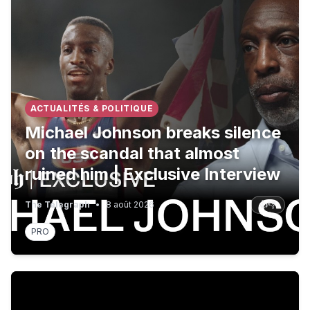
ACTUALITÉS & POLITIQUE
Michael Johnson breaks silence
on the scandal that almost
ruined him | Exclusive Interview
The Telegraph
•
8 août 2026
👍
👎
PRO
🔥 ACTU GAMING DU JOUR (08 AOUT): GTA VI explose, T