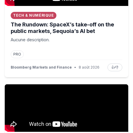
TECH & NUMÉRIQUE
The Rundown: SpaceX’s take-off on the
public markets, Sequoia’s AI bet
Aucune description.
PRO
Bloomberg Markets and Finance
•
8 août 2026
👍
👎
Turkey's Plan to Attract the Wealthy From Dubai, Londo