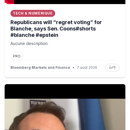
TECH & NUMÉRIQUE
Republicans will “regret voting” for
Blanche, says Sen. Coons#shorts
#blanche #epstein
Aucune description.
PRO
Bloomberg Markets and Finance
•
7 août 2026
👍
👎
Brigitte Macron « candidate en 2027 » : coup de folie en d