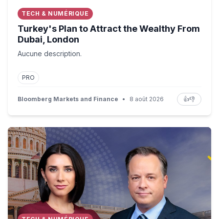
TECH & NUMÉRIQUE
Turkey's Plan to Attract the Wealthy From
Dubai, London
Aucune description.
PRO
Bloomberg Markets and Finance
•
8 août 2026
👍
👎
Senate Delays Clarity Act Vote Until After August Rece