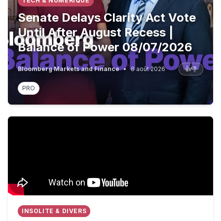
TECH & NUMÉRIQUE
Senate Delays Clarity Act Vote
Until After August Recess |
Balance of Power 08/07/2026
Bloomberg Markets and Finance
•
8 août 2026
👍
👎
PRO
TOP 10 Most Guarded Convoys on EARTH
INSOLITE & DIVERS