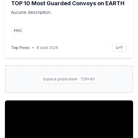
TOP 10 Most Guarded Convoys on EARTH
Aucune description.
PRO
Top Fives
•
8 août 2026
👍
👎
Espace publicitaire · 728×90
Trump fury as US court halts his $400m dollar ballroo