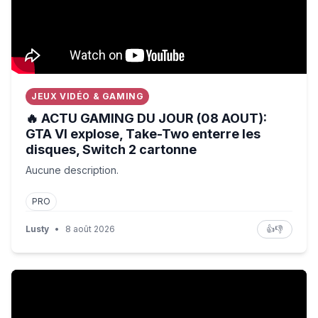
JEUX VIDÉO & GAMING
🔥 ACTU GAMING DU JOUR (08 AOUT):
GTA VI explose, Take-Two enterre les
disques, Switch 2 cartonne
Aucune description.
PRO
Lusty
•
8 août 2026
👍
👎
Extreme Heat Is Drying Up Europe's Biggest Rivers