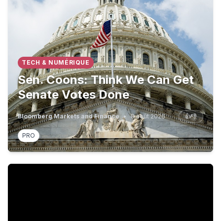
TECH & NUMÉRIQUE
Sen. Coons: Think We Can Get
Senate Votes Done
Bloomberg Markets and Finance
•
8 août 2026
👍
👎
PRO
Rep. Dusty Johnson: ’Shutdowns are Stupid’