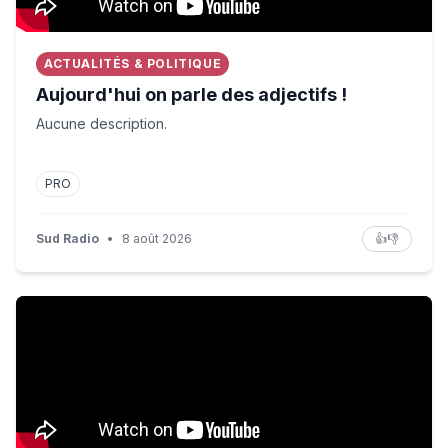
ACTUALITÉS & POLITIQUE
Aujourd'hui on parle des adjectifs !
Aucune description.
PRO
Sud Radio
•
8 août 2026
👍
👎
Child among three killed in Russian missile attacks ne