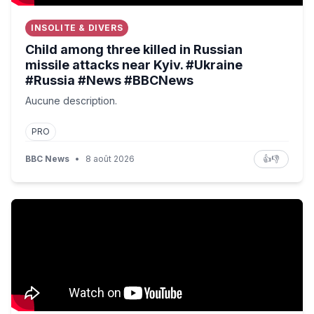
INSOLITE & DIVERS
Child among three killed in Russian
missile attacks near Kyiv. #Ukraine
#Russia #News #BBCNews
Aucune description.
PRO
BBC News
•
8 août 2026
👍
👎
Cette Présentatrice TV a été Licenciée en Direct Après Av