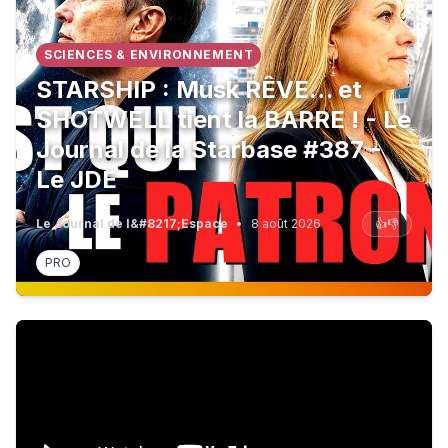
SCIENCES & ENVIRONNEMENT
STARSHIP : Musk RÊVE… et
SHOTWELL tient la BARRE ! - Le
Journal de la Starbase #387 -
Le JDE
Le Journal de l&#8217;Espace
•
8 août 2026
👍
👎
PRO
Aujourd'hui on parle des adjectifs !