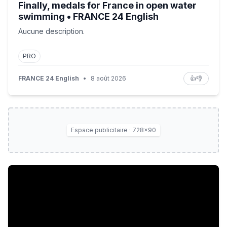
Finally, medals for France in open water
swimming • FRANCE 24 English
Aucune description.
PRO
FRANCE 24 English
•
8 août 2026
👍
👎
Espace publicitaire · 728×90
Cuba: No power, no fuel, no internet • FRANCE 24 Engl