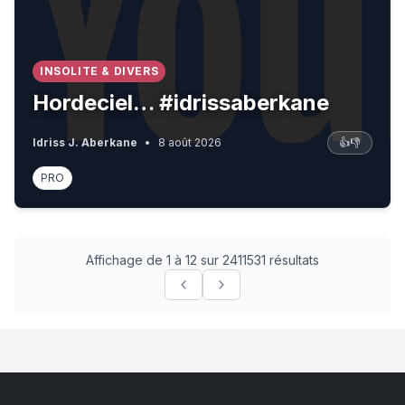
INSOLITE & DIVERS
Hordeciel… #idrissaberkane
Idriss J. Aberkane
•
8 août 2026
👍
👎
PRO
Affichage de 1 à 12 sur 2411531 résultats