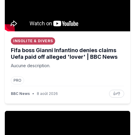
INSOLITE & DIVERS
Fifa boss Gianni Infantino denies claims
Uefa paid off alleged 'lover' | BBC News
Aucune description.
PRO
BBC News
•
8 août 2026
👍
👎
23 Ans Plus Tard, Cette Meurtrière Réalise Qu’Elle Est 