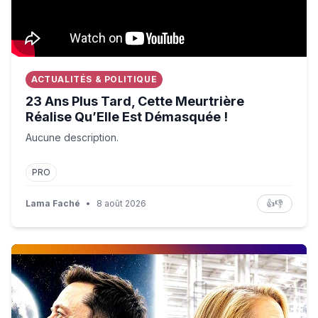
ACTUALITÉS & POLITIQUE
23 Ans Plus Tard, Cette Meurtrière
Réalise Qu’Elle Est Démasquée !
Aucune description.
PRO
Lama Faché
•
8 août 2026
👍
👎
STARSHIP : Musk RÊVE… et SHOTWELL tient la BARRE ! 