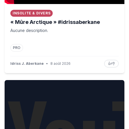
INSOLITE & DIVERS
« Mûre Arctique » #idrissaberkane
Aucune description.
PRO
Idriss J. Aberkane
•
8 août 2026
👍
👎
Hordeciel… #idrissaberkane