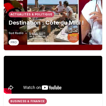
ACTUALITÉS & POLITIQUE
Destination : Côte du Midi !
Sud Radio
•
8 août 2026
👍
👎
PRO
Finally, medals for France in open water swimming • F
BUSINESS & FINANCE