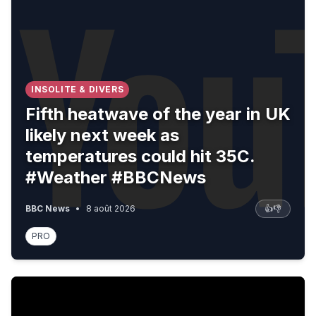
INSOLITE & DIVERS
Fifth heatwave of the year in UK
likely next week as
temperatures could hit 35C.
#Weather #BBCNews
BBC News
•
8 août 2026
👍
👎
PRO
Fifa boss Gianni Infantino denies claims Uefa paid off al