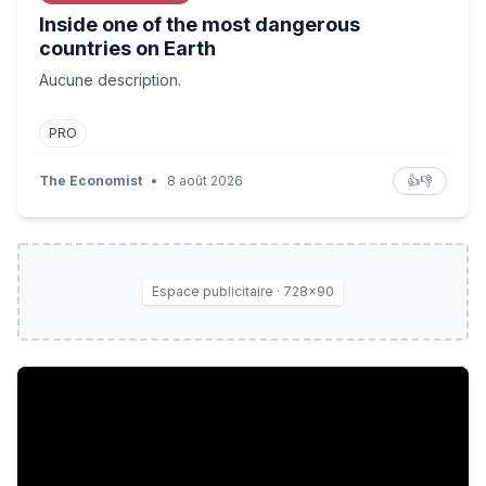
Inside one of the most dangerous
countries on Earth
Aucune description.
PRO
The Economist
•
8 août 2026
👍
👎
Espace publicitaire · 728×90
Drôles de dames : Couper c'est risqué !