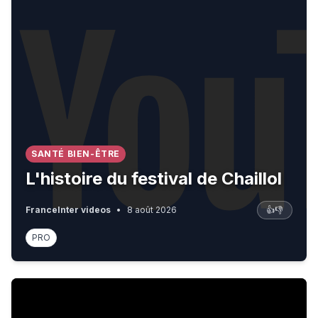
SANTÉ BIEN-ÊTRE
L'histoire du festival de Chaillol
FranceInter videos
•
8 août 2026
👍
👎
PRO
Le retour du PRIME du CHAPITRE 1.. (ENFIN le BUGHA