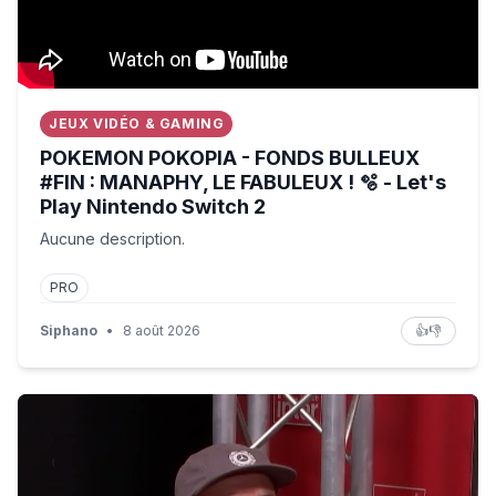
JEUX VIDÉO & GAMING
POKEMON POKOPIA - FONDS BULLEUX
#FIN : MANAPHY, LE FABULEUX ! 🫧 - Let's
Play Nintendo Switch 2
Aucune description.
PRO
Siphano
•
8 août 2026
👍
👎
Les affaires reprennent... Camille Combal reçoit Merwa