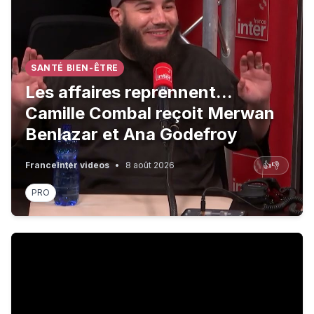
SANTÉ BIEN-ÊTRE
Les affaires reprennent...
Camille Combal reçoit Merwan
Benlazar et Ana Godefroy
FranceInter videos
•
8 août 2026
👍
👎
PRO
2027 : Coup de grâce ou sursis pour Bruxelles ? Zoom d