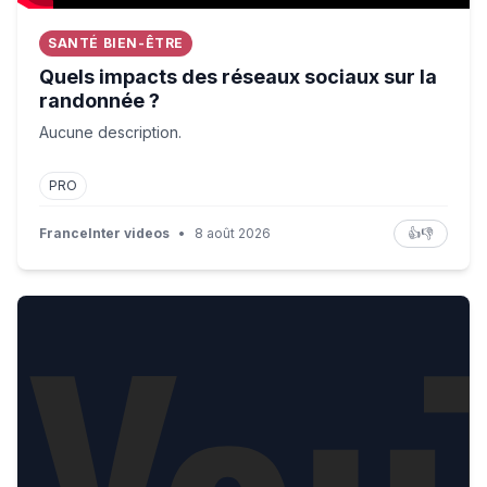
SANTÉ BIEN-ÊTRE
Quels impacts des réseaux sociaux sur la
randonnée ?
Aucune description.
PRO
FranceInter videos
•
8 août 2026
👍
👎
- 45°C... on en rêve !!! 😂