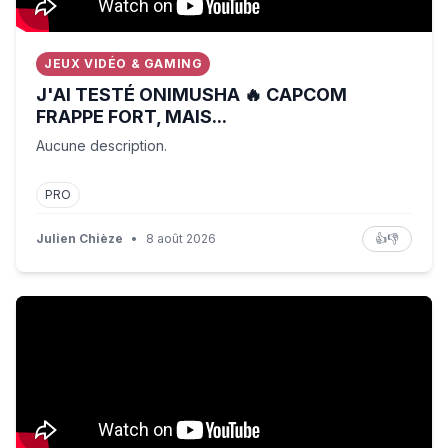
JEUX VIDÉO & GAMING
J'AI TESTÉ ONIMUSHA 🔥 CAPCOM
FRAPPE FORT, MAIS...
Aucune description.
PRO
Julien Chièze
•
8 août 2026
👍
👎
Quels impacts des réseaux sociaux sur la randonnée ?