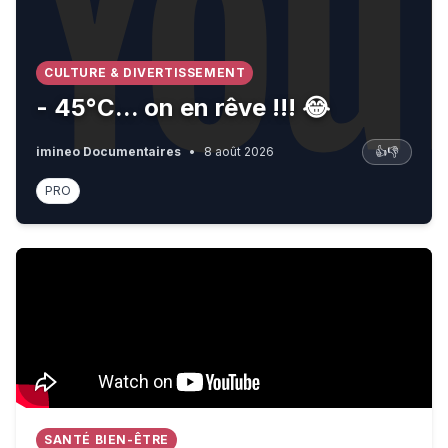
CULTURE & DIVERTISSEMENT
- 45°C... on en rêve !!! 😂
imineo Documentaires
•
8 août 2026
👍
👎
PRO
Inside one of the most dangerous countries on Earth
SANTÉ BIEN-ÊTRE