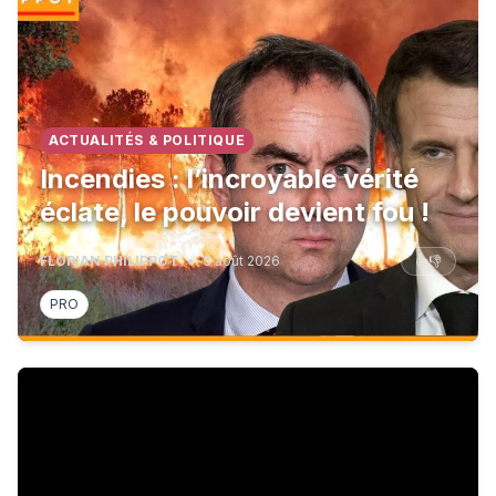
ACTUALITÉS & POLITIQUE
Incendies : l’incroyable vérité
éclate, le pouvoir devient fou !
FLORIAN PHILIPPOT
•
5 août 2026
👍
👎
PRO
CHAMBER ???