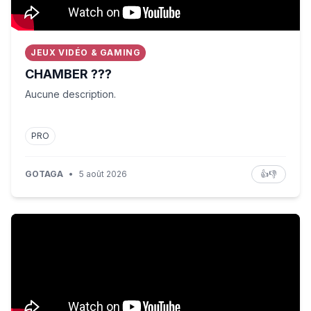
JEUX VIDÉO & GAMING
CHAMBER ???
Aucune description.
PRO
GOTAGA
•
5 août 2026
👍
👎
AI or real? BBC analyses viral China disaster videos. #