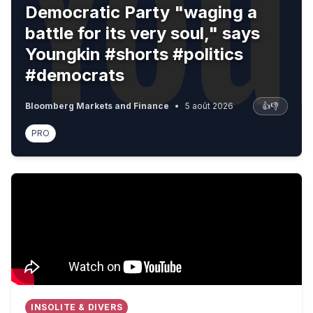
Democratic Party "waging a
battle for its very soul," says
Youngkin #shorts #politics
#democrats
Bloomberg Markets and Finance
•
5 août 2026
👍
👎
PRO
UK PM Burnham invites Scottish swimmer to meeting af
INSOLITE & DIVERS