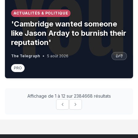
ACTUALITÉS & POLITIQUE
'Cambridge wanted someone
like Jason Arday to burnish their
reputation'
The Telegraph
•
5 août 2026
👍
👎
PRO
Affichage de 1 à 12 sur 2384668 résultats