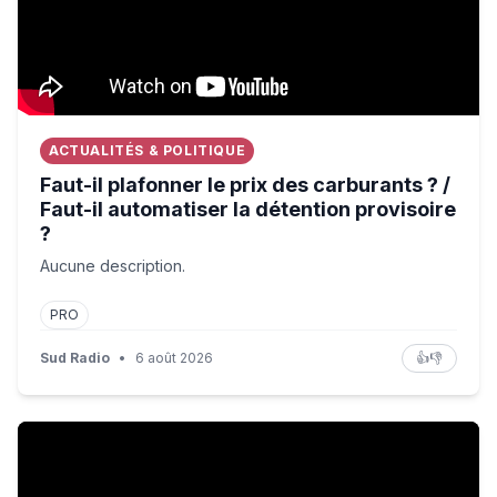
ACTUALITÉS & POLITIQUE
Faut-il plafonner le prix des carburants ? /
Faut-il automatiser la détention provisoire
?
Aucune description.
PRO
Sud Radio
•
6 août 2026
👍
👎
‘Dodgy dossier’: Did Mossad lie to Netanyahu about the 