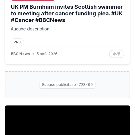
UK PM Burnham invites Scottish swimmer
to meeting after cancer funding plea. #UK
#Cancer #BBCNews
Aucune description.
PRO
BBC News
•
5 août 2026
👍
👎
Espace publicitaire · 728×90
Can Oman Reach a Deal With Iran to Open the Strait?