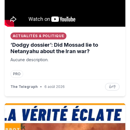
ACTUALITÉS & POLITIQUE
‘Dodgy dossier’: Did Mossad lie to
Netanyahu about the Iran war?
Aucune description.
PRO
The Telegraph
•
6 août 2026
👍
👎
Incendies : l’incroyable vérité éclate, le pouvoir devient f