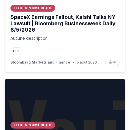
TECH & NUMÉRIQUE
SpaceX Earnings Fallout, Kalshi Talks NY
Lawsuit | Bloomberg Businessweek Daily
8/5/2026
Aucune description.
PRO
Bloomberg Markets and Finance
•
5 août 2026
👍
👎
Democratic Party "waging a battle for its very soul," sa
TECH & NUMÉRIQUE