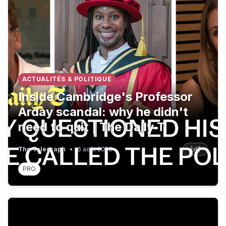
ACTUALITÉS & POLITIQUE
Inside Cambridge's Professor
Arday scandal: why he didn't
need to quit | The Daily T
The Telegraph
•
6 août 2026
👍
👎
PRO
Faut-il plafonner le prix des carburants ? / Faut-il automa