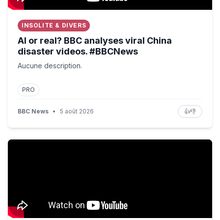
INSOLITE & DIVERS
AI or real? BBC analyses viral China
disaster videos. #BBCNews
Aucune description.
PRO
BBC News
•
5 août 2026
👍
👎
SpaceX Earnings Fallout, Kalshi Talks NY Lawsuit | Blo