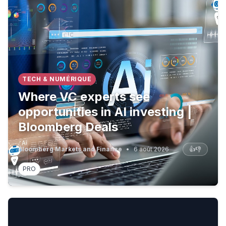
TECH & NUMÉRIQUE
Where VC experts see
opportunities in AI investing |
Bloomberg Deals
Bloomberg Markets and Finance
•
6 août 2026
👍
👎
PRO
'I hope Jason Arday doesn't lose his job'