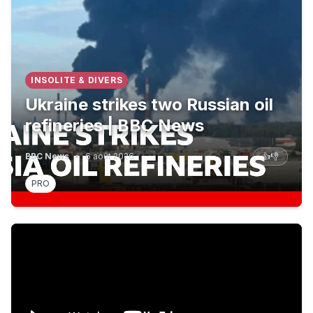
INSOLITE & DIVERS
Ukraine strikes two Russian oil
refineries | BBC News
BBC News
•
6 août 2026
👍
👎
PRO
Pokemon Go était lié à la CIA…