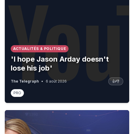
ACTUALITÉS & POLITIQUE
'I hope Jason Arday doesn't
lose his job'
The Telegraph
•
6 août 2026
👍
👎
PRO
DeepSeek Plans AI Price Hike; Google Reshuffles AI Lea