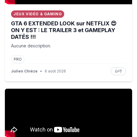
JEUX VIDÉO & GAMING
GTA 6 EXTENDED LOOK sur NETFLIX 😍
ON Y EST : LE TRAILER 3 et GAMEPLAY
DATÉS !!!
Aucune description.
PRO
Julien Chièze
•
6 août 2026
👍
👎
La Russie peut-elle influencer le débat présidentiel ? / L