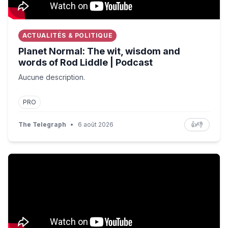
ACTUALITÉS & POLITIQUE
Planet Normal: The wit, wisdom and
words of Rod Liddle | Podcast
Aucune description.
PRO
The Telegraph
•
6 août 2026
👍
👎
GTA 6 EXTENDED LOOK sur NETFLIX 😍 ON Y EST : LE