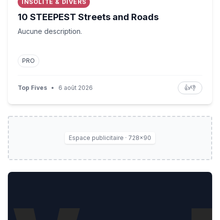
INSOLITE & DIVERS
10 STEEPEST Streets and Roads
Aucune description.
PRO
Top Fives
•
6 août 2026
👍
👎
Espace publicitaire · 728×90
Inside Apple's iPhone Shift To India