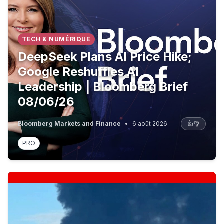
TECH & NUMÉRIQUE
DeepSeek Plans AI Price Hike;
Google Reshuffles AI
Leadership | Bloomberg Brief
08/06/26
Bloomberg Markets and Finance
•
6 août 2026
👍
👎
PRO
Ukraine strikes two Russian oil refineries | BBC News