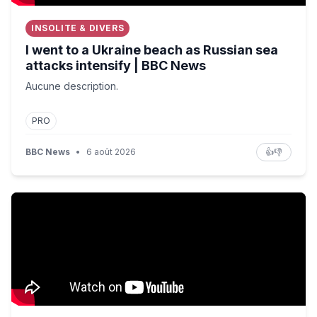
INSOLITE & DIVERS
I went to a Ukraine beach as Russian sea
attacks intensify | BBC News
Aucune description.
PRO
BBC News
•
6 août 2026
👍
👎
Hackers Target Hedge Funds, Iran Says Deal Reached w