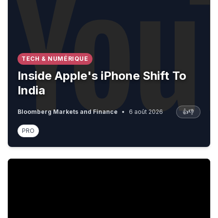
TECH & NUMÉRIQUE
Inside Apple's iPhone Shift To
India
Bloomberg Markets and Finance
•
6 août 2026
👍
👎
PRO
Planet Normal: The wit, wisdom and words of Rod Liddle