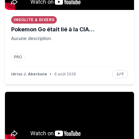
INSOLITE & DIVERS
Pokemon Go était lié à la CIA…
Aucune description.
PRO
Idriss J. Aberkane
•
6 août 2026
👍
👎
I went to a Ukraine beach as Russian sea attacks intens