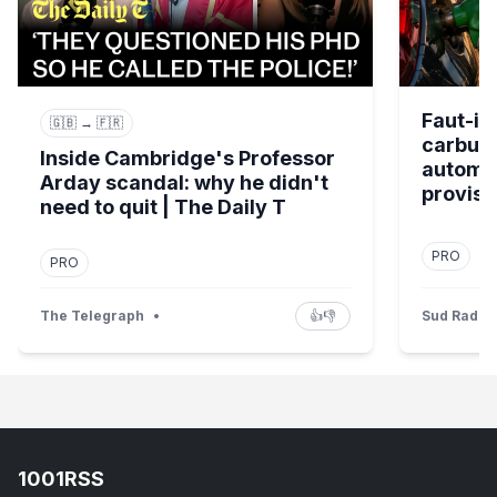
Faut-il 
🇬🇧 → 🇫🇷
carburan
Inside Cambridge's Professor
automat
Arday scandal: why he didn't
proviso
need to quit | The Daily T
PRO
PRO
The Telegraph
•
👍
👎
Sud Radio
1001RSS