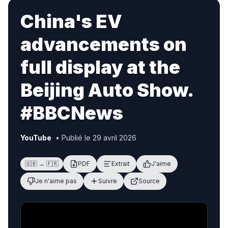
China's EV
advancements on
full display at the
Beijing Auto Show.
#BBCNews
YouTube
• Publié le 29 avril 2026
🇬🇧 → 🇫🇷
PDF
Extrait
J'aime
Je n'aime pas
Suivre
Source