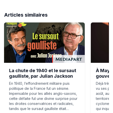
Articles similaires
La chute de 1940 et le sursaut gaulliste, par Julian Jack
À Mayotte,
La chute de 1940 et le sursaut
À Mayot
gaulliste, par Julian Jackson
gouver
En 1940, l’effondrement militaire puis
Déjà très 
politique de la France fut un séisme.
vu ses po
Impensable pour les alliés anglo-saxons,
août, au n
cette défaite fut une divine surprise pour
territoire
les droites conservatrices et radicales,
cyclone C
tandis que le sursaut gaulliste était…
qui inquiè