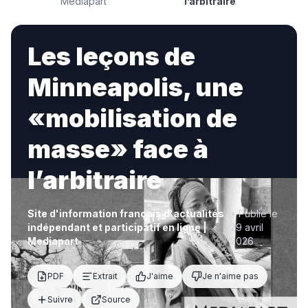
Mediapart
l’arbitraire
Les leçons de
Minneapolis, une
«mobilisation de
masse» face à
l’arbitraire
Site d'information français d'actualités
• Publié le
indépendant et participatif en ligne |
29 avril
Mediapart
2026
PDF
Extrait
J'aime
Je n'aime pas
Suivre
Source