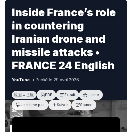
Inside France’s role
in countering
Iranian drone and
missile attacks •
FRANCE 24 English
YouTube
• Publié le 29 avril 2026
🇬🇧 → 🇫🇷
PDF
Extrait
J'aime
Je n'aime pas
Suivre
Source