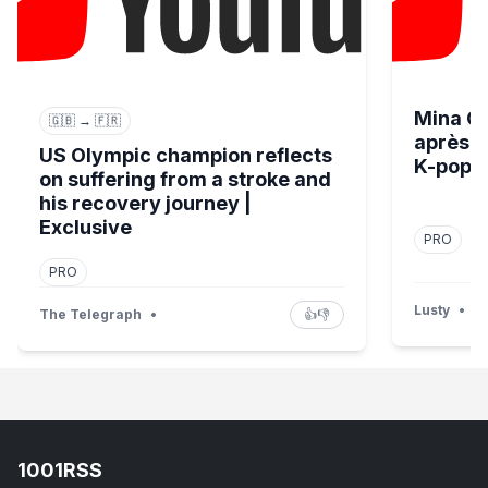
Mina Ch
🇬🇧 → 🇫🇷
après u
US Olympic champion reflects
K-pop
on suffering from a stroke and
his recovery journey |
Exclusive
PRO
PRO
Lusty
•
The Telegraph
•
👍
👎
1001RSS