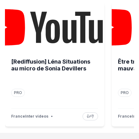
[Rediffusion] Léna Situations au micro de Sonia Devillers
Être triste
[Rediffusion] Léna Situations
Être tr
au micro de Sonia Devillers
mauvais
PRO
PRO
FranceInter videos
•
👍
👎
FranceInte