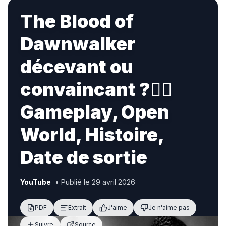
The Blood of
Dawnwalker
décevant ou
convaincant ?🧛‍♀️
Gameplay, Open
World, Histoire,
Date de sortie
YouTube
• Publié le 29 avril 2026
PDF
Extrait
J'aime
Je n'aime pas
Suivre
Source