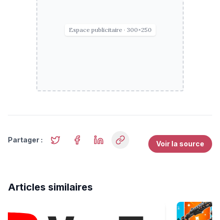
Espace publicitaire · 300×250
Partager :
Voir la source
Articles similaires
L'histoire du festival de Chaillol
Le retour 