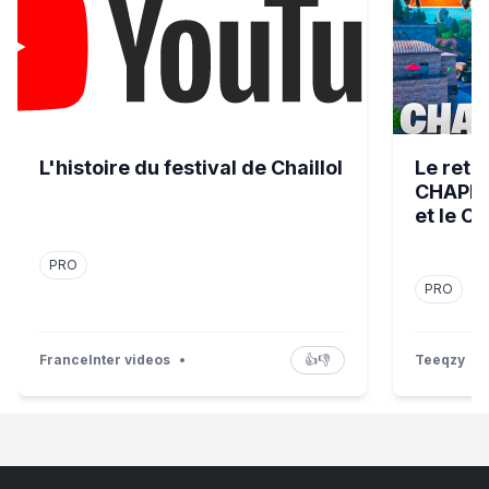
L'histoire du festival de Chaillol
Le reto
CHAPITR
et le 
PRO
PRO
FranceInter videos
•
👍
👎
Teeqzy
•